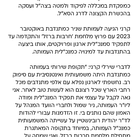
כמפקדת במכללה לפיקוד ולמטה בצה"ל ועסקה
בהכשרת הקצונה לדרג הסא"ל.
קרני הגיעה לעמותת שניר כמתנדבת באוקטובר
2023 עם פרוץ מלחמת 'חרבות ברזל' והתקדמה עד
לתפקיד סמנכ"לית ארגון ופרויקטים, אותו ביצעה
בהתנדבות עד למינויה כמנכ"לית העמותה.
לדברי שירלי קרני: "תקופת שירותי בעמותה
כמתנדבת היתה משמעותית ואינטנסיבית עם סיפוק
רב. נחשפתי לארגון נפלא עם אלפי מתנדבים מכל
רחבי הארץ שכל רצונם הוא לעשות טוב לאחר. אני
גאה לקבל על עצמי את תפקיד המנכ"לית ומודה
ליו"ר העמותה, ניר שמול ולחברי הוועד המנהל על
האמון שהם נותנים בי. זו הזדמנות עבורי להודות
לד"ר יהודית רובינשטיין על עשייתה המשמעותית
כמנכ"ל העמותה, במיוחד בתקופה המאתגרת
מתחילת מלחמת חרבות ברזל, ואני שמחה על