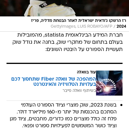
רז הרשקו ג'ודאית ישראלית לאחר הבטחת מדליה, פריז
/
GettyImages, LUIS ROBAYO/AFP
2024
חברת המידע הבינלאומית statista, מהמובילות
בעולם בתחום של מחקרי שוק, בחנה את גודל שוק
תעשיית הספורט על היבטיו השונים:
עוד בוואלה
המהפכה של וואלה Fiber שתחסוך לכם
בעלויות הטלוויזיה והאינטרנט
בשיתוף וואלה פייבר
בשנת 2023, שוק מוצרי וציוד הספורט העולמי
הסתכם בהכנסות של יותר מ-160 מיליארד דולר.
פלח זה כולל מוצרים כמו כדורים, מחבטים, ציוד מגן
וציוד כושר המשמשים לפעילויות ספורט ופנאי.