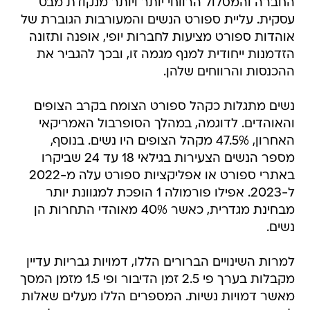
החברה והמסלול הרווחי יותר ויותר מנקודת מבט
עסקית. עליית ספורט הנשים והמעורבות הגוברת של
אוהדות ספורט מציעות לחברות יופי, אופנה ותזונה
הזדמנות ייחודית למנף מגמה זו, ובכך להגביר את
ההכנסות והרווחים שלהן.
נשים מתגלות כקהל ספורט הצומח בקרב הצופים
והאוהדים. לדוגמה, במהלך הסופרבול האמריקאי
האחרון, 47.5% מקהל הצופים היו נשים. בנוסף,
מספר הנשים הצעירות בגילאי 18 עד 24 שביקרו
באתרי ספורט או אפליקציות ספורט עלה מ-2022
ל-2023. אפילו פורמולה 1 הופכת למגוונת יותר
מבחינת מגדרית, כאשר 40% מאוהדי התחרות הן
נשים.
למרות השינויים הברורים הללו, דמויות גבריות עדיין
מקבלות בערך פי 2.5 זמן הדיבור ופי 1.5 מזמן המסך
מאשר דמויות נשיות. המספרים הללו מעלים שאלות