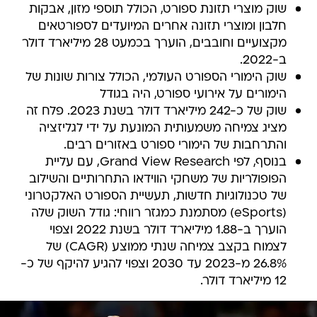
שוק מוצרי תזונת ספורט, הכולל תוספי מזון, אבקות
חלבון ומוצרי תזונה אחרים המיועדים לספורטאים
מקצועיים וחובבים, הוערך בכמעט 28 מיליארד דולר
ב-2022.
שוק הימורי הספורט העולמי, הכולל צורות שונות של
הימורים על אירועי ספורט, היה בגודל
שוק של כ-242 מיליארד דולר בשנת 2023. פלח זה
מציג צמיחה משמעותית המונעת על ידי לגליזציה
והתרחבות של הימורי ספורט באזורים רבים.
בנוסף, לפי Grand View Research, עם עליית
הפופולריות של משחקי הווידאו התחרותיים והשילוב
של טכנולוגיות חדשות, תעשיית הספורט האלקטרוני
(eSports) מסתמנת כמגזר רווחי: גודל השוק שלה
הוערך ב-1.88 מיליארד דולר בשנת 2022 וצפוי
לצמוח בקצב צמיחה שנתי ממוצע (CAGR) של
26.8% מ-2023 עד 2030 וצפוי להגיע להיקף של כ-
12 מיליארד דולר.