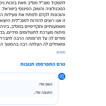
בניהול טכנולוגיה וחדשנות מאוניברס
במסגרת תפקידו, יוביל קדוש את הפ
אמצעי תשלום חדשים, תשלומים מיד
לתשתית הטכנולוגית החדשנית והמ
הייחודית שמציעה מס"ב לשוק הפיננס
תשלומים לאומית.
אמיר שפירא, יו"ר דירקטוריון מס"ב
לתפקיד מנכ"ל מס"ב וזאת בזכות ניסיו
הטכנולוגיה והשוק הפיננסי בישראל. 
והנכונות לקדם ולפתח את פעילות 
זו אנו רוצים להודות למנכ"לית היו
משמעותיים ותקדימיים במס"ב, ביני
פיתוח מערכת לתשלומים מידיים, בקשות
מודים לה על תרומתה הרבה לחברת
ומאחלים לה הצלחה רבה בהמשך הד
מינויים