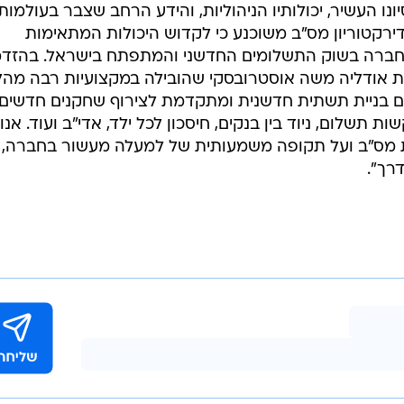
יטת תל אביב.
עילות העסקית אותה פיתחה החברה בשנים האחרונות ביני
יים, בקשות תשלום בבתי עסק, חיבור משתתפים חדשים
תקדמת של החברה, וכן קידום התרחבותה של התשתית
י בישראל ובעולם, תוך שמירה על היציבות והיעילות כתשת
: "לאחר עבודה מקצועית ומעמיקה בחרנו את אופיר קדוש
נו העשיר, יכולותיו הניהוליות, והידע הרחב שצבר בעולמות
דירקטוריון מס"ב משוכנע כי לקדוש היכולות המתאימות
החברה בשוק התשלומים החדשני והמתפתח בישראל. בהזדמ
צאת אודליה משה אוסטרובסקי שהובילה במקצועיות רבה מהל
הם בניית תשתית חדשנית ומתקדמת לצירוף שחקנים חדשים,
 תשלום, ניוד בין בנקים, חיסכון לכל ילד, אדי"ב ועוד. אנו
 מס"ב ועל תקופה משמעותית של למעלה מעשור בחברה,
רך".