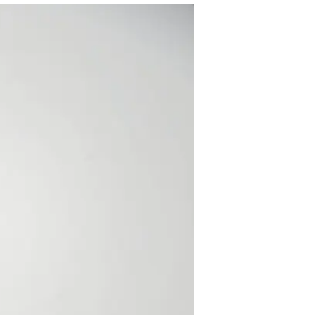
לכהן בתפקיד
וואלה כסף
7.8.2024 / 12:45
קדוש, בן 46, מכהן כחב
מת"ף, וכיהן כמנהל מערכות המי
גלובלי בחברת ההייטק KLA, ובתפקידי ניהול בחברת כ.א.ל