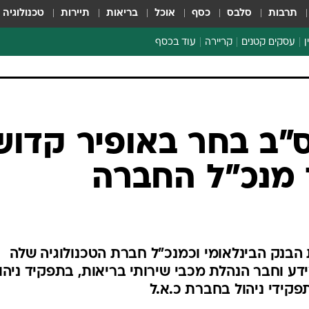
תרבות
סלבס
כסף
אוכל
בריאות
תיירות
טכנולוגיה
ן
עסקים קטנים
קריירה
עוד בכסף
חינוך פיננסי
כסף עולמי
דין וחשבון
קריפטו
הלאונג'
ספורט ביזנס
ס"ב בחר באופיר קדוש