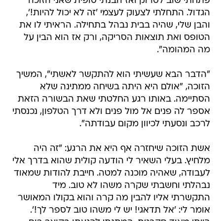
פתחתי שוב לסרוק ואז הבנתי סופית שאני הזוכה
הגדול. התחלתי לצעוק לעצמי 'זה לא יכול להיות!',
והבן שלי, שהיה בבית נבהל בתחילה. הראיתי לו את
הטופס ואת תוצאות הסריקה, ורק אז הוא הבין על
מה המהומה".
"הדבר הבא שעשיתי הוא להתקשר לאשתי", המשיך
הזוכה, "אולם היא היתה בשיחה ממתינה שלא
הסתיימה. באותו רגע החלטתי שאת הבשורה הזאת
אספר לה פנים אל מול פנים ולא דרך הטלפון, נכנסתי
לרכב ונסעתי לכיוון מקום עבודתה".
אשת הזוכה שיחזרה אף היא את הרגע: "זה היה
מלחיץ. בעלי השאיר לי הודעה קולית שהוא בדרך אלי
לעבודה, שאהיה מוכנה למטה. חייבת להודות שמאוד
נבהלתי וחשבתי שקרה משהו לא טוב. מיד
התקשרתי אליו להבין מה קרה והוא בקולו המאושר
אומר לי: 'אל תדאגי! יש לי משהו טוב לספר לך!'.