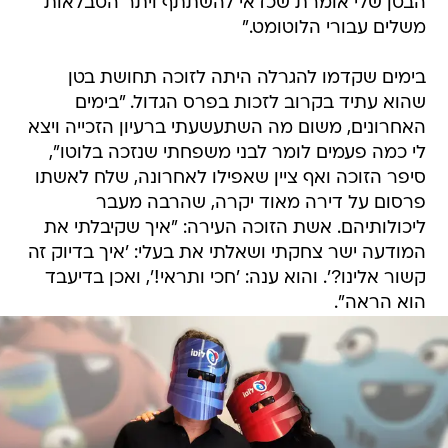
הבטן שלי אומרת שכדאי להשתתף ויתר הטבלאות
משלים עבורי הלוטומט."
בימים שקדמו להגרלה היתה לזוכה תחושת בטן
שהוא עתיד בקרוב לזכות בפרס הגדול. "בימים
האחרונים, משום מה השתעשעתי ברעיון הזכייה ויצא
לי כמה פעמים לומר לבני משפחתי שנזכה בלוטו",
סיפר הזוכה ואף ציין שאפילו לאחרונה, שלח לאשתו
פרסום על דירה מאוד יקרה, שהרבה מעבר
ליכולותיהם. אשת הזוכה העירה: "איך שקיבלתי את
המודעה ישר צחקתי ושאלתי את בעלי: 'איך בדיוק זה
קשור אלינו?'. והוא ענה: 'חכי ותראי!', ואכן בדיעבד
הוא הראה".