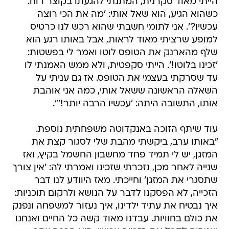
הייתי מאוד סקרנית, המתנתי להגעתו בקוצר רוח.
כשהוא הגיע, הוא שאל אותי: 'מה את הכי רוצה
עכשיו?'. אני לתומי חשבתי שהוא רכש לנו כרטיס
למופע שרציתי מאוד לראות, אבל באותו רגע הוא
שלף מהארנק את הטופס לוטו ואמר לי בפשטות:
'זכינו בלוטו!'. הייתי סקפטית, ולא ממש האמנתי לו
עד שסרקתי בעצמי את הטופס. אז גם עניתי על
השאלה הראשונה ששאל אותי, כמה אני אוהבת
אותו, התשובה היתה: 'עכשיו הרבה יותר!'".
עוד שיתף הזוכה באנקדוטה משפחתית נוספת.
"באותו ערב, ביקשתי מהבת שלי לסגור קצת את
המזגן, יש לי תמיד פחד מחשבון החשמל בקיץ, ואז
שנייה לאחר מכן, נזכרתי שזכינו ואמרתי לה: 'אין צורך
שתסגרי את המזגן' וחייכתי. מאז היוודע לנו דבר
הזכייה, לא הפסקנו לדבר על הנושא ולרקום תוכניות:
איך נבטיח את עתיד ילדינו, איך נעזור למשפחה ונפנק
את כולם בחוויות. עבדנו מאוד קשה כל החיים ואנחנו