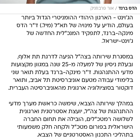
/
הדס ברנד
אור פרבוזניק
הג'וינט - הארגון היהודי ההומניטרי הגדול ביותר
בעולם, הודיע על מינויה של תא"ל (מיל.) ד"ר הדס
מינקה-ברנד, לתפקיד המנכ"לית החדשה של
ג'וינט-ישראל.
במסגרת שירותה בצה"ל הגיעה לדרגת תת אלוף,
ובעלת ניסיון של למעלה מ-25 שנה במגוון מקצועות
מדעי ההתנהגות. ד"ר מינקה-ברנד בעלת תואר שני
בלימודי עבודה מטעם אוניברסיטת תל אביב, ותואר
דוקטור בסוציולוגיה ארגונית מהאוניברסיטה העברית.
במהלך שירותה הצבאי, שימשה כראשת מערך מדעי
ההתנהגות של צה"ל, יועצת אסטרטגית וארגונית
לשלושה רמטכ"לים, הובילה את תחום החברה
הישראלית בפורום מטכ"ל ולקחה חלק משמעותי
בתהליכי התכנון האסטרטגיים של הצבא.