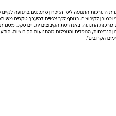
לגיוס כספים אינו מטעמנו ולא תואם איתנו".
בקשת להבהיר כי היא לקחה על עצמה את האחריות המלאה
ו חלק כל הקהילות הקיבוציות בנגב המערבי ובכל רחבי הארץ.
ומות מאיש עבור הטקס שהיא מארגנת וקוראת לכלל הארגו
ר בשמה ובשם הקיבוצים.
המשאבים והכלים הדרושים לקיים את טקסי הזיכרון שלנו
ת היערכות התנועה לימי הזיכרון מתכננים בתנועה לקיים 
 וכמובן לקיבוצים. בנוסף לכך צפויים להיערך טקסים משותפ
 מרכזת התנועה. באנדרטת הקיבוצים יתקיים טקס, מסגרתו
ם ןהנרצחות, הנופלים והנופלות מהתנועות הקיבוציות. הודע
מים הקרובים".