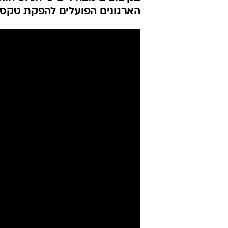
לתרומות לטקסי
לא מטעמנו"
אלי אשכנזי
עודכן לאחרונה: 22.8.2024 / 9:43
בקיבוצים מבהירים כי הגיוס הוא
הארגונים הפועלים להפקת טקסי