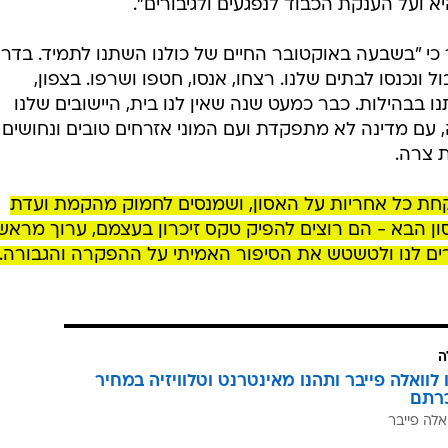
שפעה של פוליטיקאים, לזכר אסון ה-7 באוקטובר".
ים כאשר תוך זמן קצר הושג יעד התרומות שעמד בהתחלה ע
סון. יחד ניקח אחריות ונכונן טקס זיכרון לאומי אמיתי, ל
מעורבות והשפעה של פוליטיקאים, לזכר אסון ה-7 באוקטובר", נכתב. "הצטרפו אלינו, למשפחו
ובר, למשפחות החטופים, למשפחות המפונים ולשורדי האסון, כדי לקח
 ועל הענקת הכבוד לנפגעים ולגיבורים".
כי "בשבעה באוקטובר החיים של כולנו השתנו לתמיד. בדרו
ונכנסו לבתים שלנו. רצחו, אנסו, חטפו ושרפו. בצפון,
בהילות. כבר כמעט שנה שאין לנו בית, היישובים שלנו
ה, עם מדינה לא מתפקדת ועם המוני אזרחים טובים ונחושים
ת צרה.
חת כל אחריות על האסון, ושמנסים לחמוק מהקמת ועדת
ן הבא - הם רוצים להפיק טקס זיכרון בעצמם, ערוך מראש