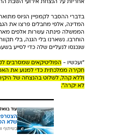
טקס זיכרון לאומי אמיתי, ללא מעורבות וה
הציבור נרתם בהמוניו לגיוס ההמונ
500 אלף שקל וכעת עומד על 1.2 מיליון שקל. עד כה נאספו למעלה ממיליון שקל תוך יומיים וחצי.
"הצטרפו למשפחות השכולות ושורדי הא
השכולות של ה-7 באוקט
אחריות על הנצחת אירועי השבת ההיא
בדברי ההסבר לקמפיין הגיוס מתואר 
המדינה, אלפי מחבלים פרצו את הגבול 
הממשלה פינתה עשרות אלפים מאתנו ב
הוחרבו. נשארנו בלי הגנה, בלי תקוו
שנכנסו לנעליים שלה כדי לסייע בשע
"ועכשיו -
הפוליטיקאים שמסרבים לק
חקירה ממלכתית כדי למנוע את האסו