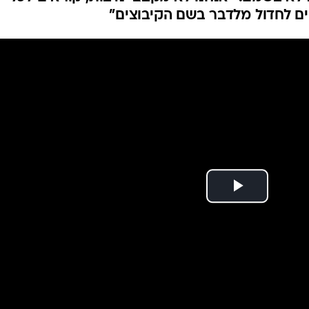
 זיכרון, גיוס הכספי
קמפיין שנפתח לטובת טקס זיכרון לאומי ב-7/10 גייס מיליון שקל תוך יומיים וחצי.
 לא בשמם: "אנחנו לא מקבצי נדבות, קוראים לכל
ם לחדול מלדבר בשם הקיבוצים"