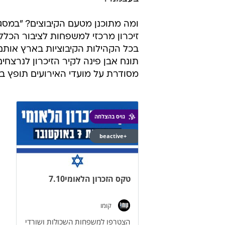
משאבים בכדי לקיים טקסים. הקמפיין 
עוד נמסר כי "התנועה הקיבוצית מ
לארגון טקס זיכרון קיבוצי שבו ייקח
התנועה מדגישה כי אינה מבקשת תר
הפועלים להפקת טקסים לחדול מלדב
"אנחנו לא מקבצי נדבות. יש לנו את 
בעצמנו".
ומה מתוכנן מטעם הקיבוצים? "במסגר
זיכרון מרכזי למשפחות לציבור הכללי
בכל הקהילות הקיבוציות בארץ אותם
תונח אבן פינה לקיר הזיכרון לנרצחי
מסודרת על מועדי האירועים תופץ בי