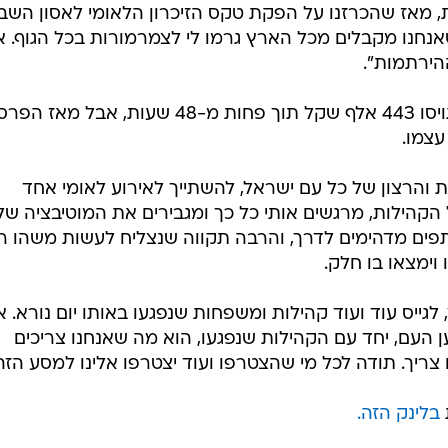
שכחו".
פוסט של יונתן שימריז, אחיו של החטוף אלון שימריז אשר נ
י חטופים נוספים לאחר ששרדו בשבי והצליחו לברוח מחוטפי
"אני יכול לספור על כף יד אחת את כמות הפעמים שיצא לי להתרגש ממשהו מאז
 שעות האחרונות, מאז שהכרזנו על הפקת טקס הזיכרון הלאומי לאסון הש
נחנו מקבלים מכל הארץ גרמו לי לצמרמורות בכל הגוף. אנ
הירתמות".
שימריז מציין כי מאז פרסום הפוסט גויסו 443 אלף שקל תוך פחות מ-48 שעות, אבל מ
צמו.
ת והרצון של כל עם ישראל, להשתייך לאירוע לאומי אחד
קהילות, מרגשים אותי כל כך ומגבירים את המוטיבציה של