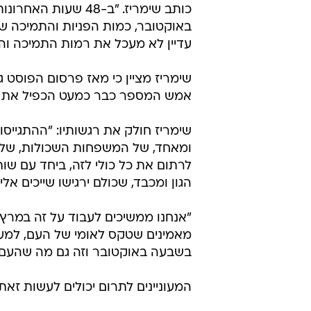
הגבורה ועל המחדל, ונדאג שהם לא י
אמש קיבל גיוס ההמונים "בוסט" בשל 
בטעות על ידי חיילי צה"ל יחד עם שנ
כותב שימריז. "ב-48
באוקטובר, כמות הפניות והתמיכה שא
עדיין לא מעכל את רמות התמיכה וה
אמש המספר כבר כמעט הכפיל את ע
שימריז חולק את רגשותיו: "ההתגייסו
ומאחד, של המשפחות השכולות, של ה