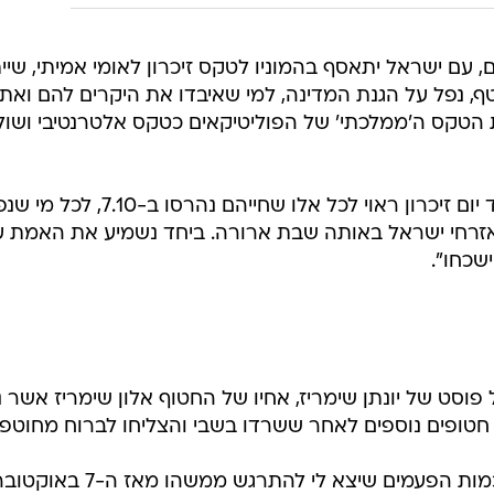
ים לנו ולטשטש את הסיפור האמיתי על ההפקרה והגבורה. 
ה
לוואלה פייבר ותהנו מאינטרנט וטלוויזיה במחיר
רתם
אלה פייבר
"ב-7.10.2024, בעזרתכם, עם ישראל יתאסף בהמוניו לטקס זיכרון לאומי אמיתי, שיי
ף, נפל על הגנת המדינה, למי שאיבדו את היקרים להם ואת
ת הטקס ה'ממלכתי' של הפוליטיקאים כטקס אלטרנטיבי ושולי
"תרמו לנו עכשיו - כדי שנוכל להעמיד יום זיכרון ראוי לכל אלו שחייהם נהרסו ב-
ל אזרחי ישראל באותה שבת ארורה. ביחד נשמיע את האמת ע