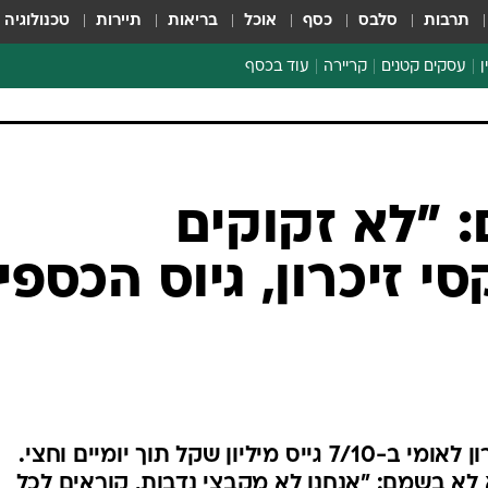
תרבות
סלבס
כסף
אוכל
בריאות
תיירות
טכנולוגיה
ן
עסקים קטנים
קריירה
עוד בכסף
חינוך פיננסי
כסף עולמי
דין וחשבון
קריפטו
ספורט ביזנס
: "לא זקוקים