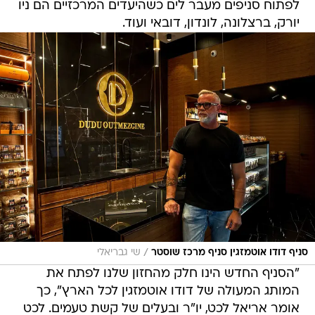
לפתוח סניפים מעבר לים כשהיעדים המרכזיים הם ניו
יורק, ברצלונה, לונדון, דובאי ועוד.
/
סניף דודו אוטמזגין סניף מרכז שוסטר
שי גבריאלי
"הסניף החדש הינו חלק מהחזון שלנו לפתח את
המותג המעולה של דודו אוטמזגין לכל הארץ", כך
אומר אריאל לכט, יו"ר ובעלים של קשת טעמים. לכט