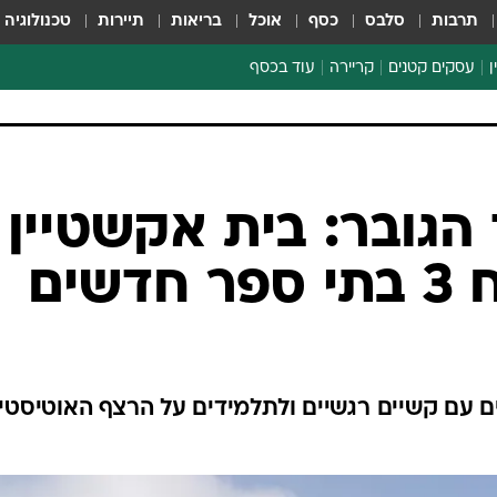
תרבות
סלבס
כסף
אוכל
בריאות
תיירות
טכנולוגיה
ן
עסקים קטנים
קריירה
עוד בכסף
חינוך פיננסי
כסף עולמי
דין וחשבון
קריפטו
הגובר: בית אקשטיין
ספורט ביזנס
שים
 עם קשיים רגשיים ולתלמידים על הרצף האוטיסטי