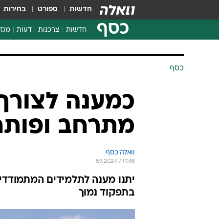
חדשות
ספורט
בחירות
כסף
חדשות
צרכנות
דעות
מגזי
החלטות פיננסיות
בדיקת מוצרים
כסף
חדשות מהמדף
השוואת מחירים
כמענה לצורך 
צרכנות פיננסית
מתרחב ופותח 3 בתי ספר חד
וואלה כסף
5.9.2024 / 11:48
יתנו מענה לתלמידים המתמודדים
בתפקוד נמוך