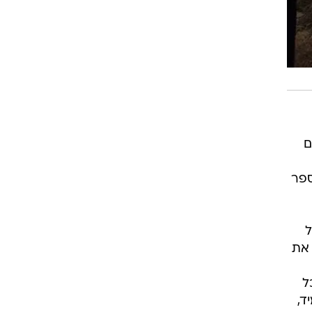
ם
 יפעיל ארגון בית אקשטיין 24 בתי ספר
ל
 את
ל
ד,