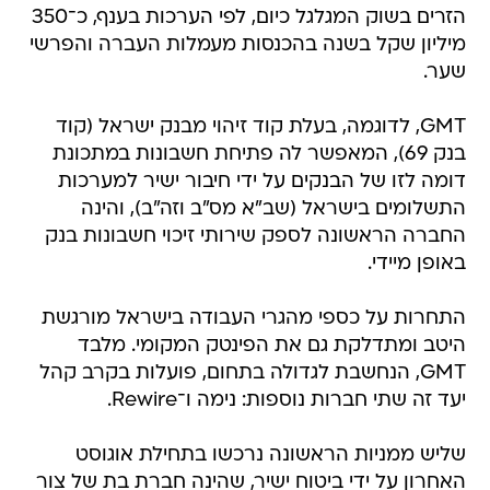
הזרים בשוק המגלגל כיום, לפי הערכות בענף, כ־350
מיליון שקל בשנה בהכנסות מעמלות העברה והפרשי
שער.
GMT, לדוגמה, בעלת קוד זיהוי מבנק ישראל (קוד
בנק 69), המאפשר לה פתיחת חשבונות במתכונת
דומה לזו של הבנקים על ידי חיבור ישיר למערכות
התשלומים בישראל (שב"א מס"ב וזה"ב), והינה
החברה הראשונה לספק שירותי זיכוי חשבונות בנק
באופן מיידי.
התחרות על כספי מהגרי העבודה בישראל מורגשת
היטב ומתדלקת גם את הפינטק המקומי. מלבד
GMT, הנחשבת לגדולה בתחום, פועלות בקרב קהל
יעד זה שתי חברות נוספות: נימה ו־Rewire.
שליש ממניות הראשונה נרכשו בתחילת אוגוסט
האחרון על ידי ביטוח ישיר, שהינה חברת בת של צור