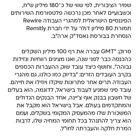
שמיר הציבורית, לפי שווי של כ־180 מיליון ש"ח,
וכשבועיים לאחר מכן נרכשה פלטפורמת השירותים
הפיננסיים הישראלית למהגרי העבודה Rewire
תמורת 80 מיליון דולר על ידי חברת Remitly
הנסחרת בבורסת נאסד"ק ארה"ב.
סרוק: "GMT עברה את רף 100 מיליון השקלים
כהכנסה כבר לפני שנה, ואנו מציגים רווחיות ונזילות
גבוהה", וחושף כיצד עובד שוק ההעברות הכספים
בקרב העובדים הזרים: "בדיוק כמו כולנו, גם מהגרי
העבודה תרים אחר פתרונות שיקלו ויוזילו את חייהם.
עובד סיני שמגיע לעבוד בישראל, לדוגמה, הוא בעלים
של חשבון בבנק אוף צ'יינה, אחד הבנקים הגדולים
והמתקדמים בעולם. אבל בישראל הוא מקבל את
המשכורת שלו מהמעסיק המקומי בשקלים, ועמם
הוא צריך להתנהל בכל תחומי המחיה שלו, לרבות
המרת חלקה והעברתה לחו"ל.