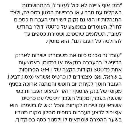
"בנק אוף צ'יינה לא יכול לעזור לו בהתחשבנות
בשקלים עם חבריו, או ברכישת המזון במכולת, ולצד
התנהלות זו הוא גם זקוק לשירותי העברות כספים
לחו"ל, העומדים בממוצע על כ־700 דולר בחודש
לעובד, תשלומים שוטפים, ושמירת כספים עד
להחלטה על העברתם", הוא מוסיף.
"עובד זר מכניס כיום את משכורתו ישירות לארנק
הדיגיטלי בהעברה בנקאית או במזומן באמצעות
אחת מ־300 נקודות הקצה של GMT הפרוסות
בישראל, ואנו מצמידים לו כרטיס אשראי (מסוג דביט).
העובד חוסך לקיחת יום חופש והמתנה ארוכה בסניף
מקומי של בנק או סניף דואר לביצוע העברות כפי
שעשה בעבר, ומקבל חשבון דיגיטלי עם כרטיס
אשראי עם שירות לקוחות והכל נגיש לו בשפתו. הוא
אף יכול לבצע העברות כספים מסלון מקום מגוריו
בשער ההמרה שמתאים לו ולסגור כסף בפיקדון".