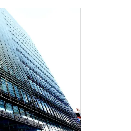
המסחר בשנת תשפ"ד החל לאחר תש
גם לצפון.
ברבעון האחרון של תשפ"ד חלה הסלמ
הביטחונית ברחבי הארץ. הבורסה ירד
זינק מעבר ל־4 שקלים. ב
המריאה.