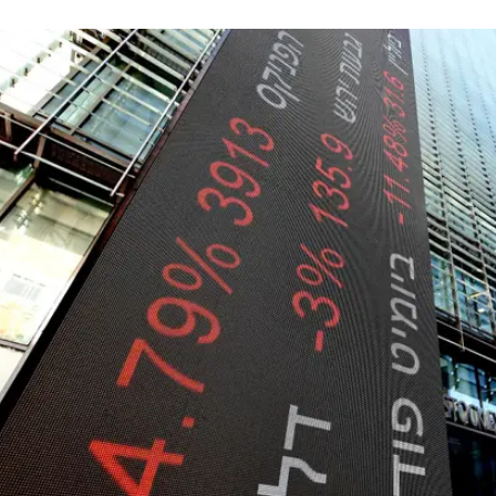
עה חודשים של מחאה נרחבת בעקבות הרפורמה המשפ
שהחלה בינואר 2023. בתום חגי תשרי (ב-7 באוקטובר 2023) פרצה המלחמה והתרחבה
ה בגזרה הצפונית, ובעקבותיה הגיעה לשיאה הכוננות
ה בחריפות, מדד הפחד זינק, דירוג האשראי ירד, והשער הי
סוף השבוע חוסל מזכ"ל חיזבאללה חסן נסראללה, ולמרות זאת הבורס