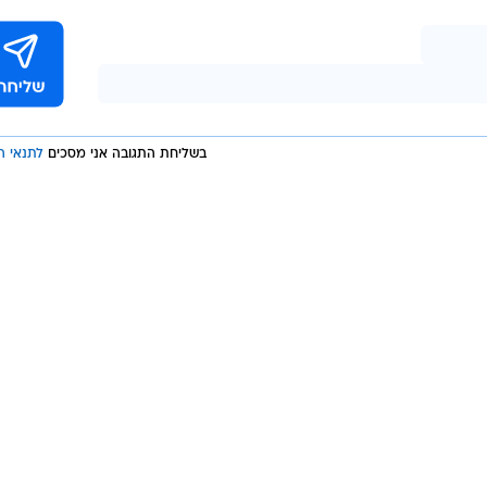
 וההשפעות השליליות של המלחמה, הייתה השפעה חיובית
לנתונים המאקרו-כלכליים, כדוגמת התכנסות האינפלציה סביב 3%, שיעור אבטלה שהגיע
בשליחת התגובה אני מסכים
לתנאי ה