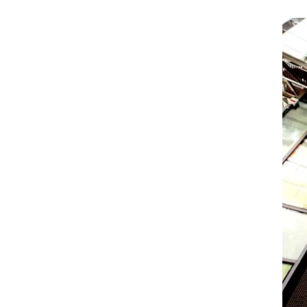
טית
 עד מהרה
ציג
ה