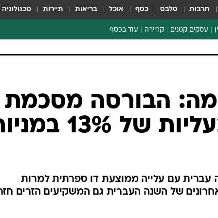
תרבות
סלבס
כסף
אוכל
בריאות
תיירות
טכנולוגיה
ן
עסקים קטנים
קריירה
עוד בכסף
חינוך פיננסי
כסף עולמי
דין וחשבון
קריפטו
ספורט ביזנס
ה: הבורסה מסכמת