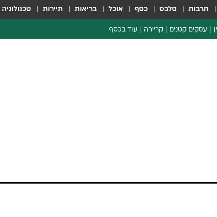
תרבות
סלבס
כסף
אוכל
בריאות
תיירות
טכנולוגיה
ן
עסקים קטנים
קריירה
עוד בכסף
חינוך פיננסי
כסף עולמי
דין וחשבון
קריפטו
הלאונג'
ספורט ביזנס