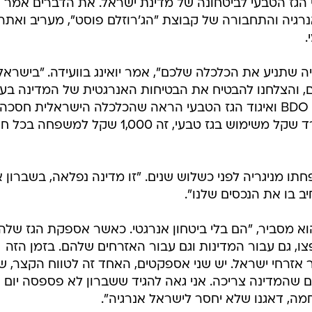
 הגז הטבעי לביטחונה של מדינת ישראל. את הדברים אמר
רגיה והתחבורה של קבוצת "הג'רוזלם פוסט", מעריב ואתר
.
יה שתניע את הכלכלה שלכם", אמר יואינג בוועידה. "בישראל
ים, והצלחנו להבטיח את הבטיחות האנרגטית של המדינה בע
השנים האחרונות. "מחקר של חברת BDO ואיגוד הגז הטבעי הראה שהכלכלה הישראלית חסכה
בעשר השנים האחרונות 205 מיליארד שקל משימוש בגז טבעי, זה 1,000 שקל למשפ
חתו מניגריה לפני כשלוש שנים. "זו מדינה נפלאה, בשברון א
 בו את הנכסים שלנו".
א מסביר, "הם בלי ביטחון אנרגטי. כאשר אספקת הגז שלה
, גם עבור המדינות וגם עבור האזרחים שלהם. בזמן הזה
אזרחי ישראל. יש שני אספקטים, האחד זה לטווח הקצר, ש
ם שהמדינה צריכה. אני גאה להגיד ששברון לא פספסה יום 
מה, דאגנו שלא יחסר לישראל אנרגיה".