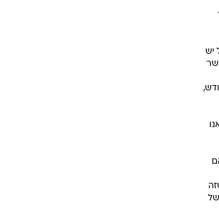
 יש
שר
חה בכל חודש,
נו
ם
זה
של