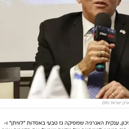
רק ישראל סלם
יכון, ענקית האנרגיה שמפיקה גז טבעי באסדות "לוויתן" ו-