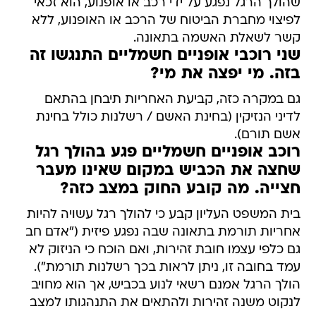
שהולך הרגל נפגע על ידי רכב או אופנוע, הוא זכאי
לפיצוי מחברת הביטוח של הרכב או האופנוע, ללא
קשר לשאלת האשמה בתאונה.
שני רוכבי אופניים חשמליים התנגשו זה
בזה. מי יפצה את מי?
גם במקרה כזה, קביעת האחריות תיבחן בהתאם
לדיני הנזיקין (בחינת האשם / רשלנות כולל בחינת
אשם תורם).
רוכב אופניים חשמליים פגע בהולך רגל
שחצה את הכביש במקום שאינו מעבר
חצייה. מה קובע החוק במצב כזה?
בית המשפט העליון קבע כי להולך רגל עשויה להיות
אחריות תורמת בתאונה שבה נפגע פיזית ("אדם חב
גם כלפי עצמו חובת זהירות, ואם הוכח כי הניזוק לא
עמד בחובה זו, ניתן לראות בכך רשלנות תורמת").
הולך הרגל אמנם רשאי לנוע בכביש, אך הוא מחויב
לנקוט משנה זהירות ולהתאים את התנהגותו למצב