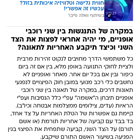
חווית גלישה וטלוויזיה איכותית בזול?
עכשיו זה אפשרי!
בשיתוף וואלה פייבר
במקרה של התנגשות בין שני רוכבי
אופניים, מי יהיה אחראי לפצות את הצד
השני וכיצד תיקבע האחריות לתאונה?
כל משתמשי הדרך מחויבים לנקוט זהירות מרבית
ולציית לחוקי התנועה באופן מלא, בין אם זה ביום
כיפור ובין אם בכל יום אחר. מאחר ואופניים לא
נחשבים כלי רכב מנועי במובן חוק הפיצויים לנפגעי
תאונות דרכים, במקרה של תאונה בין שני רוכבי
אופניים תיבחן ה"אשמה" עפ"י כלל הנסיבות ועפ"י
הראיות (עדים, צילומים ממצלמות אבטחה וכיו"ב).
קיימת גם אפשרות של הטלת האחריות על צד אחד,
בד בבד עם קביעה של אחריות תורמת (או אשם
תורם) על הצד השני, קביעה שתפחית את הפיצוי בגין
הפגיעה בשיעור האשם התורם שייקבע.