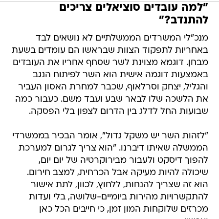
"למה עובדים סוציאלים צריכים
להתנדב?"
מנכ"לי המשרדים הממשלתיים לא נושאים לבד
באחריות לתפקוד הצוות שבראשו הם עומדים בשעת
מבחן. דוגמא מצוינת לשר שסחף אחריו את העובדים
באמצעות דוגמה אישית הוא השר לפיתוח הנגב
והגליל, יצחק וסרלאוף, שכבר למחרת האסון העביר
את הלשכה שלו לבאר שבע ועבד משם. כעבור כמה
שבועות החל לדלג בין הדרום לצפון בלי הפסקה.
"לזהות השר יש משקל גדול", אומר הבכיר בממשרדי
הממשלה שאיתו דיברנו. "הוא צריך לגרום למערכת
להפוך דיסקט ולעבור מבירוקרטיה של יום יום,
שיכולה להיות מעיקה אבל הכרחית, למצב חירום.
הוא זה שצריך להנחות, ללחוץ, לכוון, לתת אישור
להתקשרויות מהירות ביומיים-שלושה, בלי ועדות
מכרזים שלוקחות המון זמן, כי חייבים הכל כאן