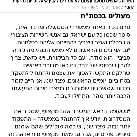
המדינה. אנשים מטעם עצמם לא אמורים להבין איזה זכויות מגיעות
/
להם"
אתר רשמי, משרד הרווחה
מעולים בכסת"ח
גורם בכיר באחד ממשרדי הממשלה שדיבר איתי,
סיפר שכמו כל עם ישראל, גם אנשי השירות הציבורי
היו בהלם ואמר שצריך להתייחס אליהם בסלחנות.
"גם אני בימים הראשונים לא ממש הבנתי מה קורה
סביבי", הוא מודה. "עם כל הביקורת, ויש כזאת, צריך
להבין שבסופו של דבר, גם כאן מדובר באנשים
שחלקם התקשו לאסוף את עצמם ולהתחיל לתפקד,
בטח ביום-יומיים הראשונים. מצד שני, אני חייב לומר
בכנות שמשרדים שמורגלים במצבי חירום התעשתו
הרבה יותר מהר והתחילו לעבוד.
"כשעומד בראש המשרד אדם מקצועי, שמכיר את
המסדרונות ויודע איך להתנהל בממשלה - התפקוד
יותר גבוה. מצד שני, יש כמה מנכ"לים שהם אומנם
מינויים פוליטיים, אבל גם מאוד מקצועיים וראו את זה