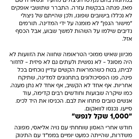
במלונות בהם נקלטו הניצולים מהעיר ונשארה שם
מאז, פנתה בבקשת עזרה. התברר שתושבי אופקים
לא נכללו בישובים שפונו, ולכן שהייתם של ניצולי
"מישור הגפן" לא מומנה על ידי המדינה. תורמים
נדיבים שילמו על השהות למשך שבוע, אבל הכסף
אזל.
מכיוון שאיש ממוכי הטראומה שחווה את הזוועות לא
היה מסוגל - לא נפשית ולעתים גם לא פיזית - לחזור
לביתו, בטח כשהמראות הקשים עדיין נוכחים בכל
פינה, פנו הפסיכולוגים בתחנונים למדינה, שתיקח
אחריות. אף אחד לא הקשיב, אף אחד לא נתן מענה.
כמו שיקרה שבועות וחודשים רבים קדימה, עוד
אנשים טובים פתחו את לבם. הכניסו את היד לכיס.
סייעו. נכנסו לוואקום.
"1,000 שקל לנפש"
חודש אחרי האסון שוחחתי עם נויה אליאסי, מפונה
משדרות, שהייתה כמעט יומיים בממ"ד עם התינוק