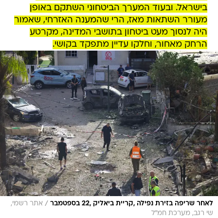
בישראל. ובעוד המערך הביטחוני השתקם באופן
מעורר השתאות מאז, הרי שהמענה האזרחי, שאמור
היה לנסוך מעט ביטחון בתושבי המדינה, מקרטע
הרחק מאחור, וחלקו עדיין מתפקד בקושי.
/
לאחר שריפה בזירת נפילה ,קריית ביאליק ,22 בספטמבר
אתר רשמי,
שי רגב, מערכת חמ״ל