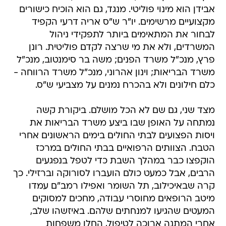
אבידן הוא מינוי פוליטי. מנגד, גם הוא הוכיח כישורים
מקצועיים מרשימים. יו"ר ש"ס אריה דרעי הקפיד
לבחור את המתאימים ביותר לתפקידי ניהול
המשרדים, ולא את מי שרצה לקדם פוליטית. רונן
פרץ, מנכ"ל משרד הפנים; משה בר סימנטוב, מנכ"ל
משרד הבריאות; וינון אהרוני, מנכ"ל משרד הרווחה -
כלם חילונים ולא בהכרח נמנים על מצביעי ש"ס.
מצד שני, גם שם לא הכל מושלם. ביקורת קשה
נמתחה על האופן שבו ביצע משרד הבריאות את
ויסות הפצועים לבתי החולים בימים הראשונים אחרי
הטבח. הצוותים הרפואיים בבתי החולים במרכז
הוקפצו כבר במהלך השבת כדי לטפל בנפגעים
הרבים, אבל כמעט כולם הועברו לסורוקה וברזילי. כך
קרה שבאיכילוב, תל השומר ואפילו רמב"ם עמדו
מיטב הרופאים מחוסרי עבודה, מחכים למסוקים
המעטים שהגיעו למנחתים שלהם. באיזשהו שלב,
אחרי המתנה ארוכה לטיפול, החלו משפחות