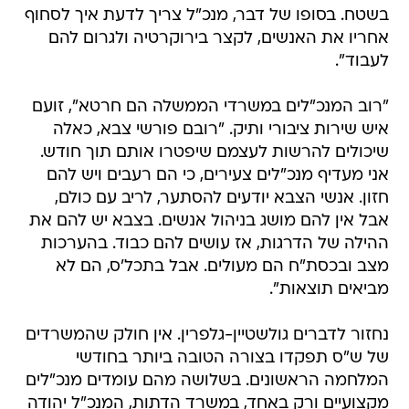
בשטח. בסופו של דבר, מנכ"ל צריך לדעת איך לסחוף
אחריו את האנשים, לקצר בירוקרטיה ולגרום להם
לעבוד".
"רוב המנכ"לים במשרדי הממשלה הם חרטא", זועם
איש שירות ציבורי ותיק. "רובם פורשי צבא, כאלה
שיכולים להרשות לעצמם שיפטרו אותם תוך חודש.
אני מעדיף מנכ"לים צעירים, כי הם רעבים ויש להם
חזון. אנשי הצבא יודעים להסתער, לריב עם כולם,
אבל אין להם מושג בניהול אנשים. בצבא יש להם את
ההילה של הדרגות, אז עושים להם כבוד. בהערכות
מצב ובכסת"ח הם מעולים. אבל בתכל'ס, הם לא
מביאים תוצאות".
נחזור לדברים גולשטיין-גלפרין. אין חולק שהמשרדים
של ש"ס תפקדו בצורה הטובה ביותר בחודשי
המלחמה הראשונים. בשלושה מהם עומדים מנכ"לים
מקצועיים ורק באחד, במשרד הדתות, המנכ"ל יהודה