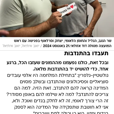
שר הנגב, הגליל והחוסן הלאומי, יצחק וסרלאוף בפגישה עם ראש
/
המועצה מטולה דוד אזולאי.21 באוגוסט 2024
יואב איתיאל, יואב איתיאל
תעבדו בהתנדבות
ובכל זאת, כולנו נפעמנו מההמונים שעזבו הכל, ברגע
אחד, כדי להושיט יד בהתנדבות מלאה.
גולשטיין-גלפרין: "בתחילת המלחמה היו אלפי עובדים
סוציאליים ופסיכולוגים שהתנדבו ובשלב מסוים
המדינה קראה להם להתנדב. זאת הזיה. למה הם
צריכים להתנדב? למה לא שילמו להם באופן מסודר?
זה הרי צורך לאומי, זה לא לחלק בגדים ואוכל. ולא,
אני לא חושבת שתפקידה של המדינה הוא לספק
בגדים ומזון. היא כן יכולה לתת שוברים".