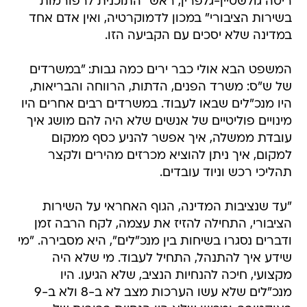
ריטה גולשטיין-גלפרין, ראש "התוכנית לרפורמות
בשירות הציבורי" במכון לדמוקרטיה, ואין אדם אחד
במדינה שלא יסכים עם הקביעה הזו.
המשפט הבא אולי כבר ירים כמה גבות: "במשרדים
של ש"ס: משרד הפנים, הדתות, הרווחה והבריאות,
היו מנכ"לים שבאו לעבוד. במשרדים רבים אחרים היו
מינויים פוליטיים של אנשים שלא היה להם מושג איך
עובדת ממשלה, איך אפשר להניע כסף ממקום
למקום, איך ניתן להוציא מכרזים מהירים ולקצר
תהליכי רכש וניוד עובדים.
"עד שנציבות המדינה, הגוף האחראי על השירות
הציבורי, התחילה להזיז את עצמה, לקח הרבה זמן
ודברים נסגרו בשיחות בין מנכ"לים", היא מסבירה. "מי
שידע איך להתנהל, התחיל לעבוד. מי שלא היה
מקצועי, חיכה להנחיות הנציב, שלא הגיעו. היו
מנכ"לים שלא עשו הערכות מצב לא ב-8 ולא ב-9