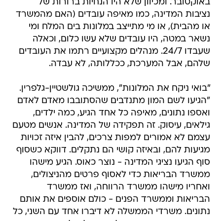
באוקטובר. ומכיוון שלא היו הנחיות ברורות של
נציבות המדינה, כמו מאיפה עובדים (האם מהמשרד
או מהבית), או מי מתייצב במלונות בים המלח ומי
נשאר במטה, היו עובדים שלא עשו כלום, וכאלה
שעבדו 24/7. מנהלים מקצועיים רתמו את העובדים
שלהם, אבל המערכת, ככללותה, לא עבדה.
"בואי ניקח את המלונות", ממשיכה גולשטיין-גלפרין.
"הגיעו לשם המון מתנדבים שהסתובבו מאדם לאדם
ואספו נתונים, מאיפה כל אחד הגיע, כמה ילדים,
גילאים, עיסוק. זה תפקידה של המדינה. אנשים מטעם
עצמם לא אמורים למפות צרכים, להבין איזה זכויות
מגיעות להם, ובאיזה קושי הם נתקלים. דווקא כשסוף
סוף הגיעו נציגי המדינה - נוצר כאוס. הגיע מישהו
ממשרד הבריאות כדי לאסוף פרטים מהניצולים,
ואחריו מישהו ממשרד הרווחה, ואז ממשרד
הבריאות וממשרד הפנים - כולם אוספים את אותם
נתונים. משרדי הממשלה לא דיברו אחד עם השני, כל