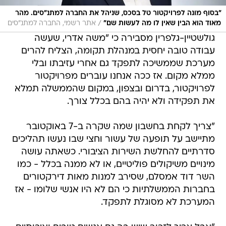
"בסוף מונה לפרויקטור טל בסכס, שניהל את החברה למתנ"סים. מהר
/
מאוד הוא הבין שאין לו מה לעשות שם"
אתר רשמי, החברה למתנ"סים
גולשטיין-גלפרין מסבירה כי "משה אדרי, שעשה
עבודה טובה יחסית במנהלת תקומה, הצליח להרים
מערכת שממשיכה לתפקד גם אחרי עזיבתו ובלי
ממלא מקום. אז ככה אנחנו עוברים מפרויקטור
לפרויקטור, בדרום ובצפון, במקום שהממשלה תמלא
את תפקידה ולא יהיה בהם בכלל צורך.
"צריך לקחת בחשבון שמה שקרה ב-7 באוקטובר
מתיישב על תופעה של עשור וחצי שבו נעשו תהליכים
סדרתיים להחלשת השירות הציבורי. כשאתה עושה
מינויים משיקולים פוליטיים, או לא ממנה בכלל - כמו
השר דוד אמסלם, שסירב למנות מאות דירקטורים
בחברות הממשלתיות כי הם לא היו אנשי שלומו - אז
המערכת לא מסוגלת לתפקד.