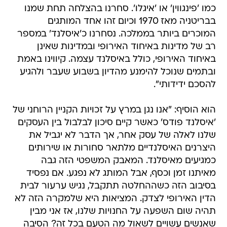
כמו 'פינגווין' או 'איגלו'. סחרנו בהצלחה תחת שמנו
בבריטניה מאז 1970 וכיום זהו אחד המותגים
המוכרים ביותר בממלכה. נסחרנו כ'איסלנד' במספר
רב של מדינות באיחוד האירופי ובמדינות שאינן
באיחוד האירופי, כולל באיסלנד עצמה. קיווינו באמת
ובתמים שנוכל להימנע מהדיון בשבוע שעבר ולהגיע
להסכם ידידותי".
הוא הוסיף: "אנו נגן במרץ על זכויות הקניין הרוחני של
'איסלנד פודס' כאשר קיים סיכון לבלבול בין העסקים
שלנו לאלה של עסק אחר, אך הדבר לא יגביל את
היצרנים האיסלנדיים מלתאר סחורות או שירותים
כמגיעים מאיסלנד. המאבק המשפטי הזה גבה
מאיתנו זמן וכסף, אבל המותג לא נפגע. אם נפסיד
בסיבוב הזה כשההחלטה תתקבל, נגיש ערעור לבית
הדין האירופי לצדק. המציאות היא שלמקרה הזה לא
תהיה שום השפעה על החנויות שלנו, אז אני מבין
שאנשים עשויים לשאול מה הטעם בכל זה? הסיבה