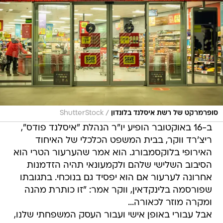
/
סופרמרקט של רשת איסלנד בלונדון
ShutterStock
ב-16 באוקטובר הופיע יו"ר הנהלת "איסלנד פודס",
ריצ'רד ווקר, בבית המשפט הכלכלי של האיחוד
האירופי בלוקסמבורג. הוא אמר שהערעור הטרי הוא
הסיבוב השלישי שלהם ולקמעונאי תהיה הזדמנות
אחרונה לערעור אם הוא יפסיד גם בנוכחי. בתגובתו
שפורסמה בלינקדאין, ווקר אמר: "זו כותרת מהנה
ומקרה מוזר לכאורה...
אבל עבורי באופן אישי ועבור העסק המשפחתי שלנו,