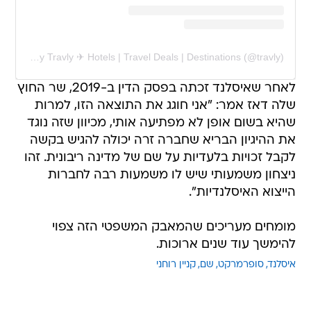
A post shared by Travly ✈︎ Hotels | Travel Deals | Destinations (@travly)
לאחר שאיסלנד זכתה בפסק הדין ב-2019, שר החוץ
שלה דאז אמר: "אני חוגג את התוצאה הזו, למרות
שהיא בשום אופן לא מפתיעה אותי, מכיוון שזה נוגד
את ההיגיון הבריא שחברה זרה יכולה להגיש בקשה
לקבל זכויות בלעדיות על שם של מדינה ריבונית. זהו
ניצחון משמעותי שיש לו משמעות רבה לחברות
הייצוא האיסלנדיות".
מומחים מעריכים שהמאבק המשפטי הזה צפוי
להימשך עוד שנים ארוכות.
איסלנד
סופרמרקט
שם
קניין רוחני