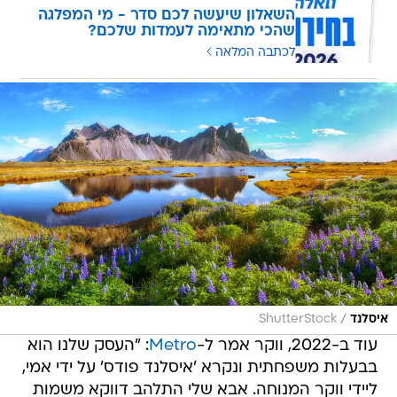
השאלון שיעשה לכם סדר - מי המפלגה
שהכי מתאימה לעמדות שלכם?
לכתבה המלאה
/
איסלנד
ShutterStock
עוד ב-2022, ווקר אמר ל-
Metro
: "העסק שלנו הוא
בבעלות משפחתית ונקרא 'איסלנד פודס' על ידי אמי,
ליידי ווקר המנוחה. אבא שלי התלהב דווקא משמות