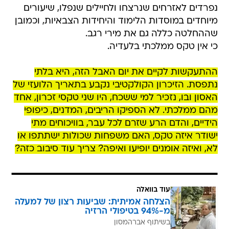
נפרדים לאזרחים שנרצחו ולחיילים שנפלו, שיעורים
מיוחדים במוסדות הלימוד והיחידות הצבאיות, וכמובן
שההחלטה כללה גם את מירי רגב.
כי אין טקס ממלכתי בלעדיה.
ההתעקשות לקיים את יום האבל הזה, היא בלתי
נתפסת. הזיכרון הקולקטיבי נקבע בתאריך הלועזי של
האסון ובו, נזכיר למי ששכח, היו שני טקסי זכרון, אחד
מהם ממלכתי. לא הספיקו הריבים, המדנים, כיפופי
הידיים, והדם הרע שזרם לכל עבר, בוויכוחים מתי
ישודר איזה טקס, האם משפחות שכולות ישתתפו או
לא, ואיזה אומנים יופיעו ואיפה? צריך עוד סיבוב כזה?
עוד בוואלה
הצלחה אמיתית: שביעות רצון של למעלה
מ-94% בטיפולי הרזיה
בשיתוף אברהמסון