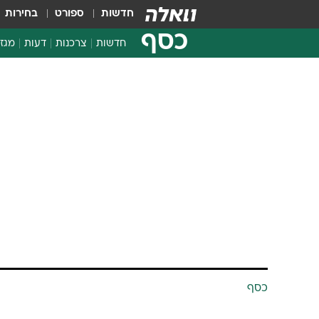
חדשות
ספורט
בחירות
כסף
חדשות
צרכנות
דעות
מגזי
החלטות פיננסיות
בדיקת מוצרים
חדשות מהמדף
השוואת מחירים
צרכנות פיננסית
כסף