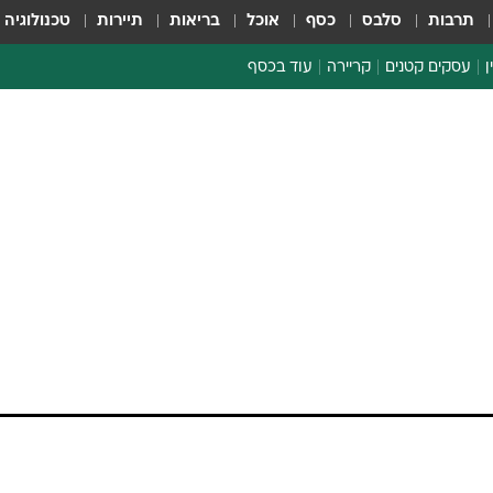
תרבות
סלבס
כסף
אוכל
בריאות
תיירות
טכנולוגיה
ן
עסקים קטנים
קריירה
עוד בכסף
חינוך פיננסי
כסף עולמי
דין וחשבון
קריפטו
ספורט ביזנס