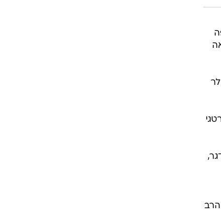
פה
אה
לר
טגי
גר,
הרב