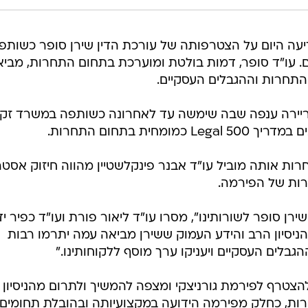
עורכי הדין גורניצקי GNY הודיעה היום על הצטרפותה של עורכת הדין שירן סופר כשות
ם. עו"ד סופר, דמות בולטת ומוערכת בתחום התחרות, מבי
 התחרות וההגבלים העסקיים.
קריירה ענפה שבה שימשה עד לאחרונה כשותפה במשרד זק
ית בתחום התחרות.
ת אותה מוביל עו"ד אבנר פינקלשטיין מהווה חיזוק אסטר
ות של הפירמה.
רן סופר לשורותינו", מסרו עו"ד ליאור פורת ועו"ד כפיר יד
ניסיון הרב והידע העמוק ששירן מביאה עמה יתרמו רבות
בלים העסקיים ויעניקו ערך מוסף ללקוחותינו."
הצטרף לפירמת גורניצקי ומצפה להמשיך ולתרום מהניסיון 
ות, כחלק מפירמה הידועה במקצועיותה ובהובלת תחומים