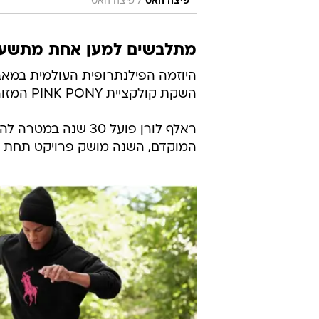
/
פיצה האט
פיצה האט
מתלבשים למען אחת מתשע
השקת קולקציית PINK PONY המזוהה עם המודעות הבינלאומית למאבק בסרטן השד.
ראלף לורן פועל 30 
המוקדם, השנה מושק פרויקט תחת הסלוגן l. Be well