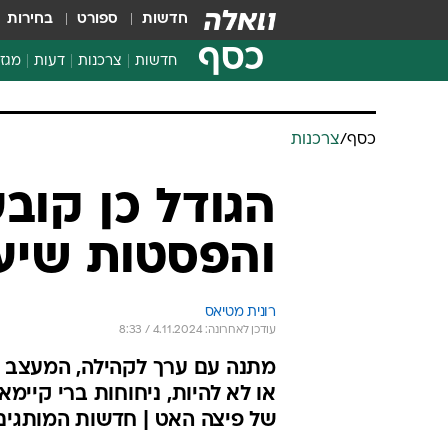
חדשות
ספורט
בחירות
כסף
חדשות
צרכנות
דעות
מגזי
החלטות פיננסיות
בדיקת מוצרים
כסף
/
צרכנות
חדשות מהמדף
השוואת מחירים
הגודל כן קוב
צרכנות פיננסית
והפסטות שיענ
רונית מטיאס
עודכן לאחרונה: 4.11.2024 / 8:33
מתנה עם ערך לקהילה, המעצב ש
או לא להיות, ניחוחות ברי קיימ
של פיצה האט | חדשות המותגים