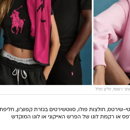
תר רשמי, יח"צ חו"ל
י-שירטס, חולצות פולו, סווטשירטים בגזרת קפוצ'ון, חליפת
פס או רקמת לוגו של הפרש האייקוני או לוגו המוקדש