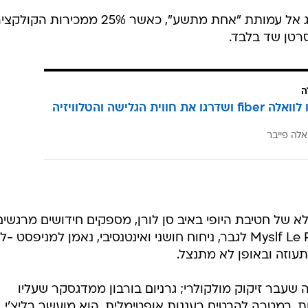
זוהי השנה החמישית בה חובר המותג אל עמותת "אחת מתשע", כאשר 25% ממכירות הקול
רטן שד בלבד.
ה
הצטרפו לוואלה fiber ושדרגו את חווית הגלישה והטלוויזיה
אלה פייבר
לא של חטיבת היופי באיב סן לורן, מספקים חידושים מרגשים
למשל הגרסה החדשה של Myslf Le Parfume לגבר, ניחוח חושני ואינטנסיבי, נאמן למניפסט
עוזה ובאופן לא מתנצל.
 שעבר זיקוק מולקולרי; גרניום בורבון ממדגסקר שעליו
ת, במטרה להבטיח רעננות אופטימלית, הוא מועשר בליצ'י