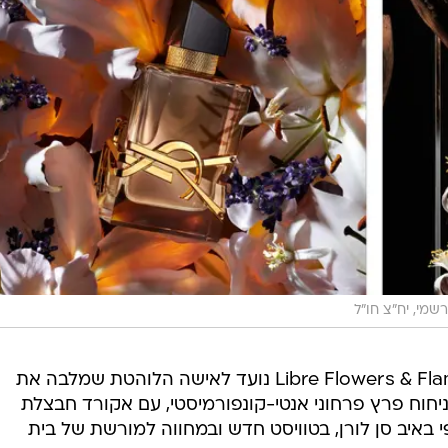
שמי, יח"צ חו"ל
גם הנשים לא מקופחות, הניחוח Libre Flowers & Flames נועד לאישה הלוהטת שמלבה את
חוח פרץ פרחוני אנטי-קונפורמיסטי, עם אקורד חבצלת
 באיב סן לורן, בטוויסט חדש ובמחווה למורשת של בית