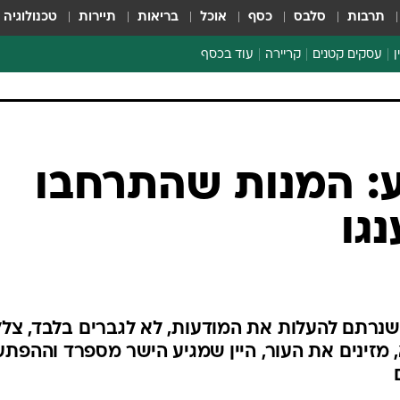
תרבות
סלבס
כסף
אוכל
בריאות
תיירות
טכנולוגיה
ן
עסקים קטנים
קריירה
עוד בכסף
חינוך פיננסי
כסף עולמי
דין וחשבון
קריפטו
ע: המנות שהתרחבו
הלאונג'
גו
ספורט ביזנס
נרתם להעלות את המודעות, לא לגברים בלבד, צלל
א, מזינים את העור, היין שמגיע הישר מספרד וההפתע