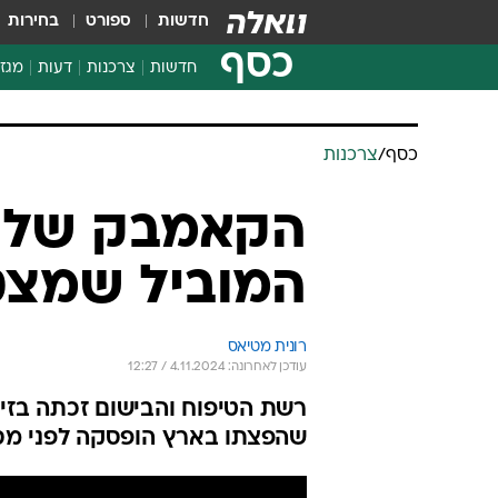
חדשות
ספורט
בחירות
כסף
חדשות
צרכנות
דעות
מגזי
החלטות פיננסיות
בדיקת מוצרים
כסף
/
צרכנות
חדשות מהמדף
השוואת מחירים
הקאמבק של ה
צרכנות פיננסית
המוביל שמצט
רונית מטיאס
עודכן לאחרונה: 4.11.2024 / 12:27
שהפצתו בארץ הופסקה לפני מס