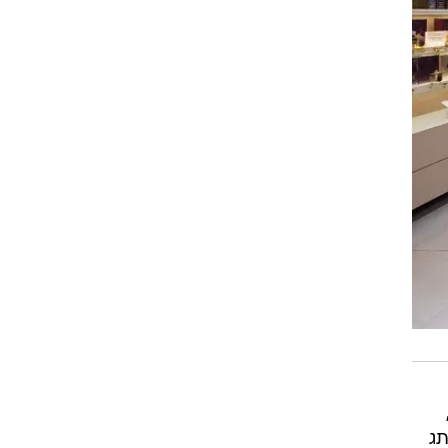
ות בשמים, המוכרת ביותר היא Molecule 01,
המותג