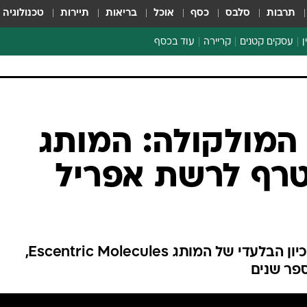
תרבות
סלבס
כסף
אוכל
בריאות
תיירות
טכנולוגיה
ן
עסקים קטנים
קריירה
עוד בכסף
חינוך פיננסי
כסף עולמי
דין וחשבון
קריפטו
מולקולה: המותג
הלאונג'
רף לרשת אפריל
ספורט ביזנס
רשת הטיפוח והבישום זכתה בזיכיון הבלעדי של המותג Escentric Molecules,
פר שנים