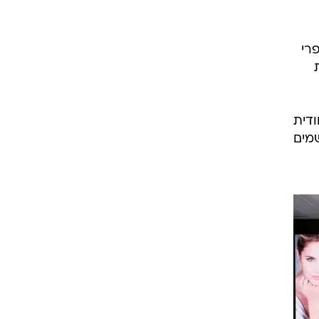
E, בישום ג'נדרפרי
חודית
מים