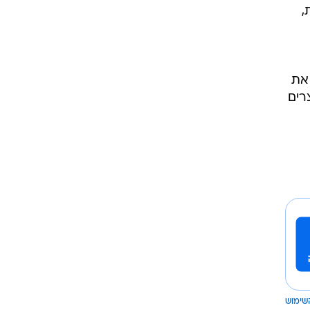
,
י את
רים
שימוש