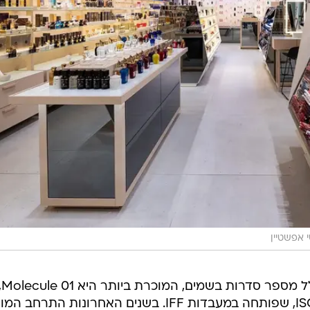
 אפשטיין
המותג הושק לראשונה ב-2006 וכולל מספר סדר
המבוססת על המולקולה ISO E Super, שפותחה במעבדות IFF. בשנים האחרונות התרחב 