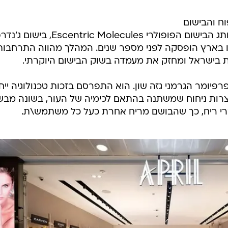
טיפוח והבישום
בישראל, זכתה בזיכיון הבלעדי של מותג הבישום הפופולרי scentric Molecules
בארץ הופסקה לפני מספר שנים. המהלך מהווה התרחבות
בישראל ומחזק את מעמדה בשוק הבישום היוקרתי.
Escentric M הקים הפרפיומר הגרמני גזה שון. הוא התפרסם בזכות טכנולוגיה יי
צרות ניחוח שמשתנה בהתאם לכימיה של העור, בשונה מבש
רי ריח, כך שהבושם מריח אחרת כעל כל משתמש\ת.