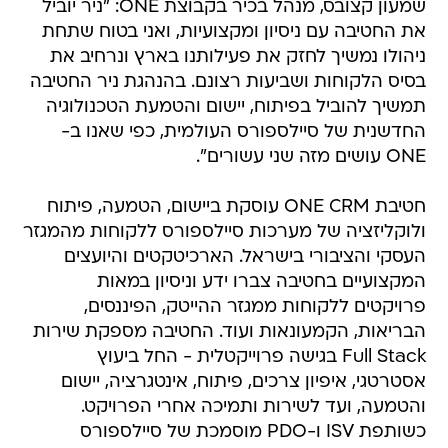
שמעון קצובס, מנהל בכיר בקבוצת ONE: "ניר יוביל
את החטיבה עם ניסיון ומקצועיות, ואני בטוח שתחת
ניהולו נמשיך לחזק את פעילותנו בארץ ונרחיב את
בסיס הלקוחות ושביעות רצונם. בהנהגת ניר החטיבה
תמשיך להוביל בפיתוח, יישום והטמעת הטכנולוגיה
החדשנית של סיילספורס העולמית, כפי שאנו ב-
ONE עושים מזה שני עשורים".
חטיבת ONE CRM עוסקת ביישום, הטמעה, פיתוח
ולוקליזציה של מערכות סיילספורס ללקוחות מהמגזר
העסקי והציבורי בישראל. הארכיטקטים והיועצים
המקצועיים בחטיבה צברו ידע וניסיון במאות
פרויקטים ללקוחות ממגזר ההייטק, הפיננסים,
הבריאות, הקמעונאות ועוד. החטיבה מספקת שירות
Full Stack בגישה פרוייקטלית - החל ביעוץ
אסטרטגי, איפיון צרכים, פיתוח, אינטגרציה, יישום
והטמעה, ועד לשירות ותמיכה אחרי הפרויקט.
כשותפת ISV ו-PDO מוסמכת של סיילספורס