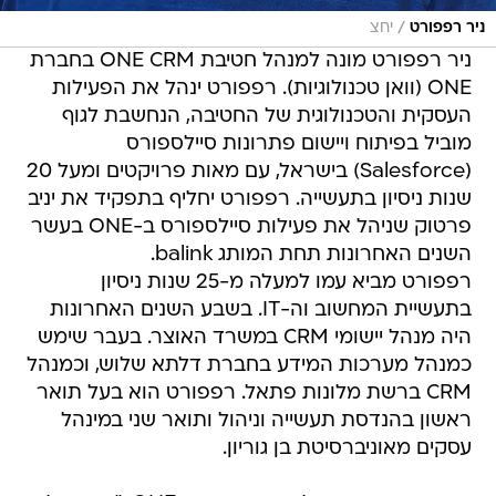
/
ניר רפפורט
יחצ
ניר רפפורט מונה למנהל חטיבת ONE CRM בחברת
ONE (וואן טכנולוגיות). רפפורט ינהל את הפעילות
העסקית והטכנולוגית של החטיבה, הנחשבת לגוף
מוביל בפיתוח ויישום פתרונות סיילספורס
(Salesforce) בישראל, עם מאות פרויקטים ומעל 20
שנות ניסיון בתעשייה. רפפורט יחליף בתפקיד את יניב
פרטוק שניהל את פעילות סיילספורס ב-ONE בעשר
השנים האחרונות תחת המותג balink.
רפפורט מביא עמו למעלה מ-25 שנות ניסיון
בתעשיית המחשוב וה-IT. בשבע השנים האחרונות
היה מנהל יישומי CRM במשרד האוצר. בעבר שימש
כמנהל מערכות המידע בחברת דלתא שלוש, וכמנהל
CRM ברשת מלונות פתאל. רפפורט הוא בעל תואר
ראשון בהנדסת תעשייה וניהול ותואר שני במינהל
עסקים מאוניברסיטת בן גוריון.