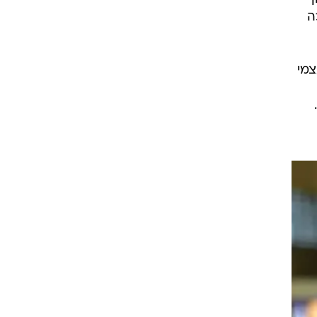
ינה
ו
כה
צמי