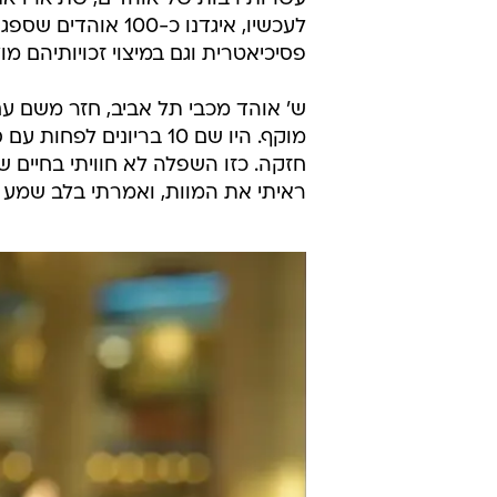
שהותקפו במעין פוגרום של שנאה
, מ
פוסט-טראומטיים.
כעת, לאחר הגשת התביעות הראשונו
ניצבת מול גל תביעות: כל הכרה שכזו
עלויות והוצאות שמצטברות לסכומי 
עו"ד שלומי קושניר, מומחה למימוש זכ
עשרות רבות של אוהדים, שתיארו את 
לעכשיו, איגדנו כ-0
פסיכיאטרית וגם במיצוי זכויותיהם מו
ש' אוהד מכבי תל אביב, חזר משם עם
מוקף. היו שם 10 בריוני
חזקה. כזו השפלה לא חוויתי בחיים ש
ראיתי את המוות, ואמרתי בלב שמע 