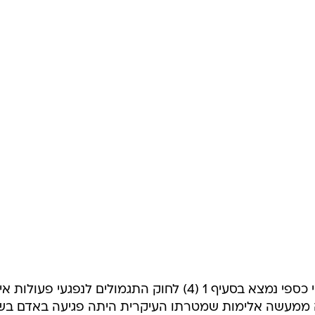
/
תב"ג על הזוועות
ניב אהרונסון