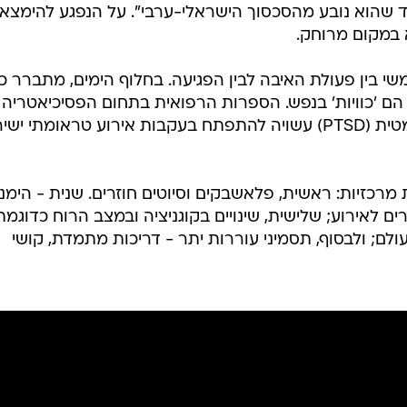
העוגן לזכות של האוהדים לקבל פיצוי כספי נמצא בסעיף 1 (4) לחוק התגמולים לנפגעי פעול
עה ממעשה אלימות שמטרתו העיקרית היתה פגיעה באדם בש
ד שהוא נובע מהסכסוך הישראלי-ערבי". על הנפגע להימצא
א במקום מרוחק.
שי בין פעולת האיבה לבין הפגיעה. בחלוף הימים, מתברר כי
הם 'כוויות' בנפש. הספרות הרפואית בתחום הפסיכיאטריה
קובעת כי הפרעת דחק פוסט-טראומטית (PTSD) עשויה להתפתח בעקבות אירוע טראומתי י
רכזיות: ראשית, פלאשבקים וסיוטים חוזרים. שנית - הימנ