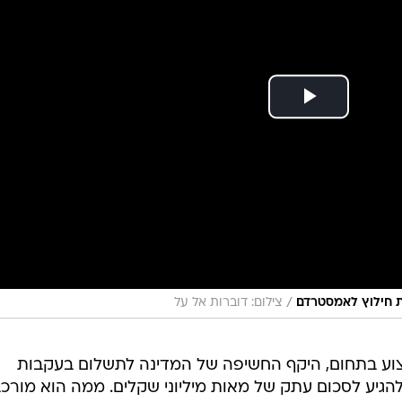
 לאירוע; שלישית, שינויים בקוגניציה ובמצב הרוח כדוגמת
לם; ולבסוף, תסמיני עוררות יתר - דריכות מתמדת, קושי