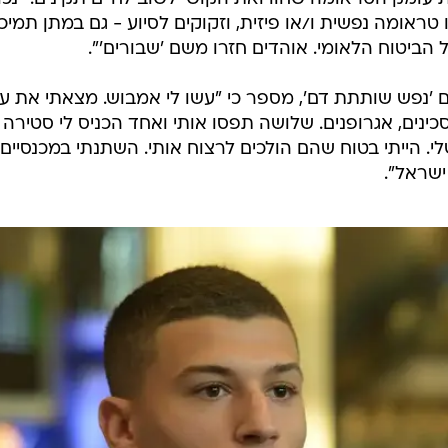
דווחים על נזקים נפשיים משמעותיים, ובראשם תסמינים
ת להכרה כנפגעי פעולות איבה, מתמצקת ההשערה כי המד
 משמעותה קצבאות, תגמולים וסיוע טיפולי לאורך שנים -
עתק.
ויות מול הביטוח הלאומי, מציין כי בימים האחרונים פנו אלי
עומק הטראומה שחוו ואת הקושי לשוב לחיים תקינים. "נכון
10 אוהדים שספגו טראומה נפשית ו/או פיזית, וזקוקים לסיוע - גם במתן תמי
ל הביטוח הלאומי. אוהדים חזרו משם 'שבורים'".
 'נפש שותתת דם', מספר כי "עשו לי אמבוש. מצאתי את ע
ם לפחות עם סכינים, אגרופנים. שלושה תפסו אותי ואחד הכניס לי סטירה
לי. הייתי בטוח שהם הולכים לרצוח אותי. השתנתי במכנסיים.
ישראל".