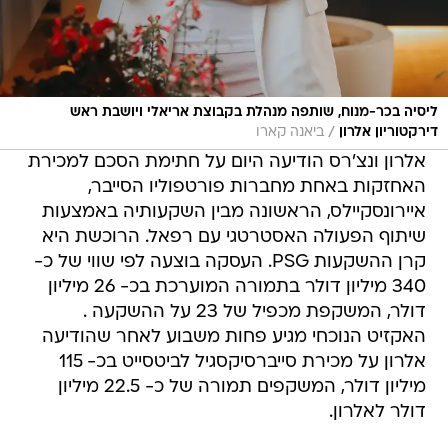
ליסיה בכר-מנוח, שותפה מנהלת בקבוצת אריאלי ויושבת ראש
/
דירקטוריון אלרון
ביאנה קארו
אלרון ונצ'רס הודיעה היום על חתימת הסכם למכירת
האחזקות באחת מחברות פורטפוליו הסייבר,
איירונסקיילס, הראשונה מבין השקעותיה באמצעות
שיתוף הפעולה האסטרטגי עם רפאל. הרוכשת היא
קרן ההשקעות PSG. העסקה בוצעה לפי שווי של כ-
340 מיליון דולר בתמורה המוערכת בכ- 26 מיליון
דולר, המשקפת מכפיל של 23 על ההשקעה .
האקזיט הנוכחי מגיע פחות משבוע לאחר שהודיעה
אלרון על מכירת סייברסיקסגיל לביטסייט בכ- 115
מיליון דולר, המשקפים תמורה של כ- 22.5 מיליון
דולר לאלרון.