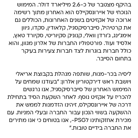
בהיקף מצטבר של כ-2.6 מיליארד דולר. המימוש
הנוכחי של איירונסקיילס הוא האחרון מתוך רשימה
ארוכה של אקזיטים בשנים האחרונות, הכוללים גם
את קרטיהיל, סייברסיקסגיל, קלאודין, סקדו, גיוון
אימג'ינג, ג'ורדן וואלי, קנוניק סקיוריטי, סקיורד טאץ,
אלסיד ועוד. פורטפוליו החברות של אלרון מגוון, והוא
כולל חברות בוגרות לצד חברות צעירות בעיקר
בתחום הסייבר.
ליסיה בכר-מנוח, שותפה מנהלת בקבוצת אריאלי
ויושבת ראש דירקטוריון אלרון: "בעודנו שמחים על
המימוש האחרון של סייברסיקסגיל, אנו נרגשים
להכריז על אקזיט נוסף. לאחר השקעת הסיד בתחילת
דרכה של איירונסקילס, זיהינו הזדמנות לממש את
ההשקעה בשווי הנכון עבור החברה ובעלי המניות. עם
מכירת אחזקותינו לPSG-, אנו בטוחים כי אנו מתירים
את החברה בידיים טובות."