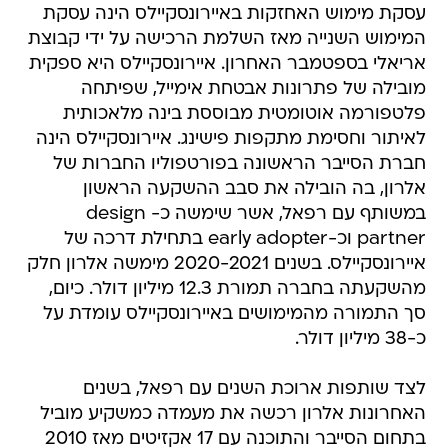
עסקת מימוש האחזקות באיירונסקיילס הינה עסקת
המימוש השנייה מאז השלמת הרכישה על ידי קבוצת
אריאלי בספטמבר האחרון. איירונסקיילס היא ספקית
מובילה של פתרונות אבטחת אימייל, שפיתחה
פלטפורמה אוטומטית מבוססת בינה מלאכותית
לאיתור וחסימת מתקפות פישינג. איירונסקיילס הינה
חברת הסייבר הראשונה בפורטפוליו החברות של
אלרון, בה הובילה את סבב ההשקעה הראשון
במשותף עם רפאל, אשר שימשה כ- design
partner וכ-early adopter בתחילת דרכה של
איירונסקיילס. בשנים 2020-2021 מימשה אלרון חלק
מהשקעתה בחברה תמורת 12.3 מיליון דולר. כיום,
סך התמורה מהמימושים באיירונסקיילס עומדת על
כ-38 מיליון דולר.
לצד שותפות ארוכת השנים עם רפאל, בשנים
האחרונות אלרון רכשה את מעמדה כמשקיע מוביל
בתחום הסייבר והתוכנה עם 17 אקזיטים מאז 2010