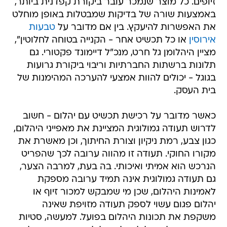
זיופים. כל מוצר שנמכר עובר ביקורת קפדנית ביותר,
באמצעות שורה של בדיקות שמבטלות באופן מוחלט
את האפשרות להיעקץ. בין אם מדובר על
טבעות
אירוסין
או כל תכשיט אחר - הקנייה בטוחה לחלוטין",
מציין היהלומן גל חרט, מנכ"ל דיימונד פקטורי. גם
תלונות ברשתות החברתיות וריבוי ביקורת גרועות
בגוגל - יכולים להוות אמצעי להערכה המהימנות של
בית העסק.
כאשר מדובר על רכישת תכשיט עם יהלום - חשוב
לדרוש תעודה גמולוגית המציינת את מאפייני היהלום,
כגון צבע, רמת ניקיון וצורת החיתוך, וכן מאשרת את
מקורו החוקי. תעודה זו מהווה ערובה לכך שהפריט
הנרכש הוא אמיתי ואיכותי. בה בעת, למרבה הצער,
גם תעודה גמולוגית אינה תמיד ערובה מספקת
לאמינות היהלום, שכן מי שמבקש למכור זיוף או
יהלום פגום עשוי לספק תעודה מזויפת שאינה
משקפת את תכונות היהלום בפועל. למעשה, סטיות