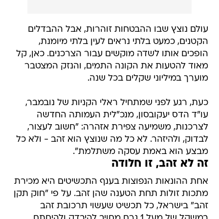
עולם נוצץ שבו ההבטחות זוהרות, אבל ההבדלים
הקטנים, כמעט בלתי נראים לעין בלתי מיומנת,
הופכים אותו לשדה מוקשים עבור הצרכנים. כאן, קל
מאוד להטעות את הקונה התמים, והנזק המצטבר
מוערך במיליוני שקלים בכל שנה.
כעת, רגע לפני שמתחיל ראלי הקניות של נובמבר,
עו"ד הדס יעקובסון, מנכ"לית העמותה החדשה
לצרכנות, משמיעה צפירת אזהרה: "חשוב לעצור,
לבדוק, ולהיזהר. לא כל מה שנוצץ הוא זהב - ולא כל
מבצע הוא באמת עסקה משתלמת".
זה לא זהב, זו חלודה
אחת ההונאות הנפוצות בענף התכשיטים היא מכירת
מתכות זולות תחת הטענה שהן זהב. על פי "חוק תקן
זהב" בישראל, כל תכשיט שעשוי תרכובת זהב
במשקל של מעל 1 גרם מחויב להיבדק ולהיחתם