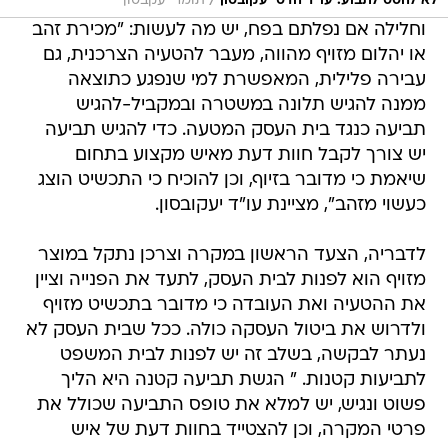
/
לא להסס לתבוע. עו"ד הדס יעקובסון
תומר יעקבסון
וחלילה אם נפלתם בפח, יש מה לעשות: "מכירת זהב
או יהלום מזויף מהווה, מעבר להטעיה הצרכנית, גם
עבירה פלילית, המאפשרת למי שנפגע כתוצאה
ממנה להגיש תלונה במשטרה ובמקביל-להגיש
תביעה כנגד בית העסק המטעה. כדי להגיש תביעה
יש צורך לקבל חוות דעת מאיש מקצוע בתחום
שיאמת כי מדובר בזיוף, וכן להוכיח כי התכשיט הוצג
כעשוי מזהב", מציינת עו"ד יעקובסון.
לדבריה, הצעד הראשון במקרה וצרכן נתקל במוצר
מזויף הוא לפנות לבית העסק, לתעד את הפנייה וציין
את ההטעיה ואת העובדה כי מדובר בתכשיט מזויף
ולדרוש את ביטול העסקה כולה. ככל שבית העסק לא
נעתר לבקשה, בשלב זה יש לפנות לבית המשפט
לתביעות קטנות. " הגשת תביעה קטנה היא הליך
פשוט ונגיש, יש למלא את טופס התביעה שכולל את
פרטי המקרה, וכן להצטייד בחוות דעת של איש