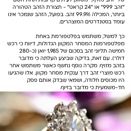
של "זהב מזויף," משווק לעיתים קרובות תחת השם
"זהב 999" או "24 קראט" - תצורת הזהב הטהורה
ביותר, המכילה 99.9% זהב. בפועל, הזהב שנמכר אינו
עומד בסטנדרטים המוצהרים.
כך למשל, משתמש בפלטפורמת באחת
מפלטפורמות המסחר המקוון הגדולות, דיווח כי רכש
חמישה תליוני זהב בסכום של 1,985 יואן (כ-280
דולר). עם זאת, בדיקה שביצע העלתה כי מדובר
בזהב מזויף. מקרה נוסף נחשף כאשר משתמש אחר
רכש מוצרי זהב דרך ענקית מסחר מקוון. אלו שהגיעו
היו מכוסים חלודה, ושמאי שבדק אותם פסק
חד-משמעית כי מדובר בזיוף.