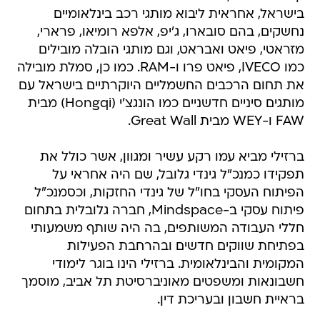
בישראל, אחראית ליבוא מותגי רכב בינלאומיים
נחשקים, בהם סובארו, ג'יפ, אלפא רומיאו, פרארי,
מזראטי, פיאט ואבראט, וגם מותגי הובלה מובילים
כמו IVECO, פיאט פרו ו-RAM. כמו כן, סמלת מובילה
את תחום הרכבים החשמליים היוקרתיים בישראל עם
מותגים סיניים חדשניים כמו הונגצ'י (Hongqi) מבית
FAW ו-WEY מבית Great Wall.
ברזילי מביא עמו רקע עשיר ומגוון, אשר כולל את
תפקידו כמנכ"ל גינדי גלובל, שם היה אחראי על
הפיתוח העסקי בחו"ל של גינדי החזקות, וכסמנכ"ל
פיתוח עסקי ב-Mindspace, חברה גלובלית בתחום
חללי העבודה המשותפים, בה היה שותף משמעותי
בפתיחת שווקים חדשים ובהרחבת הפעילות
המקומית והבינלאומית. ברזילי הינו בוגר לימודי
חשבונאות ומשפטים מאוניברסיטת תל אביב, מוסמך
בראיית חשבון ובעריכת דין.