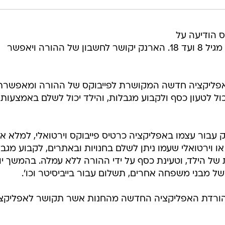
ת פייבוקס הודיעה על
השקת ארנק דיגיטלי המיועד לילדים, מגיל 8 ועד 18. הארנק יקושר לחשבון של ההורה ויאפשר
שם PayBox Young, הוא אפליקציה חדשה המקושרת לפייבוקס של ההורה ומאפשר
ל לטעון כסף ולקבוע מגבלות, והילד יכול לשלם באמצעותה
עבור עצמו באפליקציה כרטיס פייבוקס וירטואלי, למלא א
או וירטואלי שעמו ניתן לשלם בחנויות ובאתרים, לקבוע מגב
 של הילד, וטעינת כסף על ידי ההורה ללא עמלה. בהמשך יו
 מבני משפחה אחרים, תשלום עבור בייביסיטר וכו'.
להורדת האפליקציה החדשה מהחנות אשר תקושר לאפליקצ