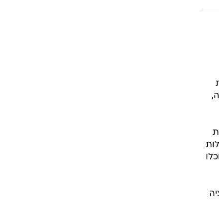
ת
,
ת
לות
כלו
יה