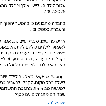
פייבוקס מדובר בעלות דומה לזו של 
עלות לילד השלישי ואילך וכחלק מה
28.2.2025.
בחברה מתכננים כי בהמשך יהפוך האר
והעברת כספים וכו'.
לאפשר לילדים שלהם להתנהל באופן 
משלמים, מקבלים ומעבירים כסף בניי
נקבל ממנו עודף), כרטיס נטען (שליל
האשראי שלנו - לא מתקבל על הדעת
"PayBox Young מאפשר 
למעשה מביא את מהפכת התשלומים וה
שבה הם מתנהלים עם כסף".
אשראי
ילדים