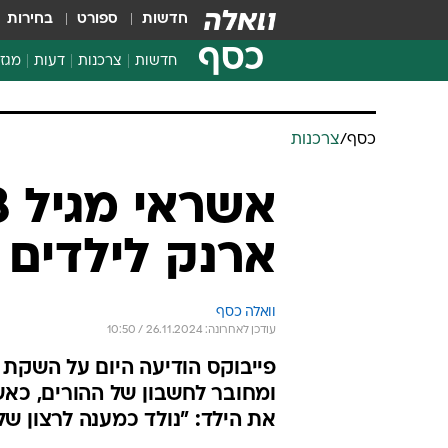
חדשות
ספורט
בחירות
כסף
חדשות
צרכנות
דעות
מגזי
החלטות פיננסיות
בדיקת מוצרים
כסף
/
צרכנות
חדשות מהמדף
השוואת מחירים
צרכנות פיננסית
ארנק לילדים
וואלה כסף
עודכן לאחרונה: 26.11.2024 / 10:50
ומחובר לחשבון של ההורים, כאש
את הילד: "נולד כמענה לרצון של