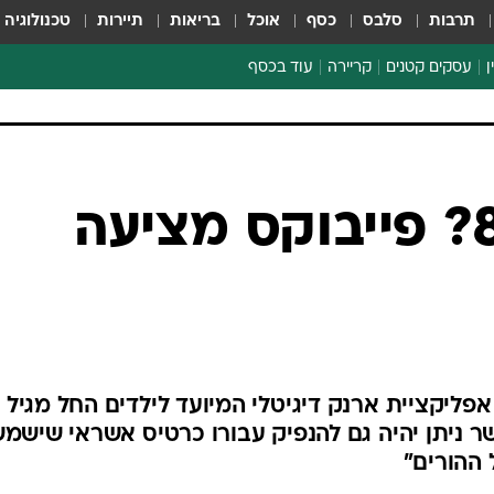
תרבות
סלבס
כסף
אוכל
בריאות
תיירות
טכנולוגיה
ן
עסקים קטנים
קריירה
עוד בכסף
חינוך פיננסי
כסף עולמי
דין וחשבון
קריפטו
אשראי מגיל 8? פייבוקס מציעה
ספורט ביזנס
פ
ר ניתן יהיה גם להנפיק עבורו כרטיס אשראי שישמ
 ההורים"