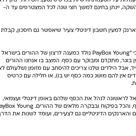
עמלות על הטענותחודשיות בכרטיס נטען. השירות יינתן ללא
השקה, יינתן בחינם למשך חצי שנה לכל המצטרפים עד ה-
נק למעין חשבון דיגיטלי צעיר שיאפשר גם חיסכון, קבלת
אריק פרישמן, מנכ"ל פייבוקס, אמר כי "PayBox Young נולד כמענה לרצון של ההורים בישראל
בוגר, מתקדם ומבוקר עם כסף. המצב בו אנחנו ההורים
ד, אבל הילדים שלנו צריכים להיסחב עם מזומן (שלעולם לא
דים אין להם מושג כמה כסף יש בו), או חלילה עם כרטיס
.
לילדי ישראל לראשונה לנהל את הכסף שלהם באופן דיגטלי ועצמאי,
לשלם בכל מקום, לקבל ולהעביר כסף, והכל בפיקוח ובבקרה מלאים של ההורים. oung
ארנקים הדיגיטליים גם לצעירים, ועומד לשנות את הדרך