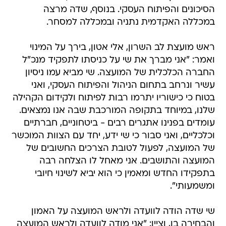
הסיכונים והפיתוח העסקי. בנוסף, שדה מרצה
במכללה האקדמית נתניה ובמכללה למסחר.
ראש מועצת לב השרון, אלי אטון, בירך על המינוי
ואמר: "אני מברך את שי על כניסתו לתפקיד מנכ"ל
החברה הכלכלית של המועצה. שי מביא עמו ניסיון
עשיר ונרחב בתחום הניהול והפיתוח העסקי, ואני
בטוח כי כישוריו יתרמו רבות לפיתוח ולקידום הקהילה
שלנו, במיוחד בתקופה המורכבת שבה אנו נמצאים.
עומדים בפנינו אתגרים רבים - ביטחוניים, חברתיים
וכלכליים, ואני סבור כי שי ידע, יחד עם הצוות המוכשר
של המועצה, לפעול לטובת הצרכים החשובים של
המועצה והתושבים. אני מאחל לו הצלחה רבה
בתפקידו החדש ומאמין כי הוא יביא לשינוי חיובי
ומשמעותי".
שי שדה הודה לוועדה ולראש המועצה על האמון
והבחירה בו, וציין: "אני מודה לוועדה ולראש המועצה