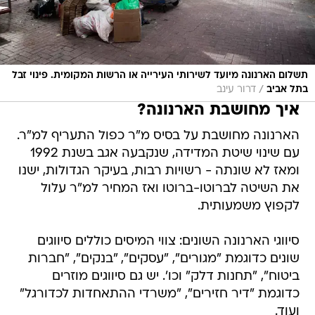
תשלום הארנונה מיועד לשירותי העירייה או הרשות המקומית. פינוי זבל
/
בתל אביב
דרור עינב
איך מחושבת הארנונה?
הארנונה מחושבת על בסיס מ"ר כפול התעריף למ"ר.
עם שינוי שיטת המדידה, שנקבעה אגב בשנת 1992
ומאז לא שונתה - רשויות רבות, בעיקר הגדולות, ישנו
את השיטה לברוטו-ברוטו ואז המחיר למ"ר עלול
לקפוץ משמעותית.
סיווגי הארנונה השונים: צווי המיסים כוללים סיווגים
שונים כדוגמת "מגורים", "עסקים", "בנקים", "חברות
ביטוח", "תחנות דלק" וכו'. יש גם סיווגים מוזרים
כדוגמת "דיר חזירים", "משרדי ההתאחדות לכדורגל"
ועוד.