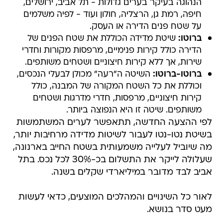
הנהוגה בעיקר בערים גדולות - תל אביב, ירושלים,
חיפה, רמת גן, הרצליה, חולון ועוד - לפיה משלמים
על שטח פנים הדירה או העסק.
ברוטו:
שיטת מדידה הכוללת את שטח הפנים של
הדירה כולל קירות פנימיים, מרפסות מקורות וחדרי
שירות, אך ללא קירות חיצוניים ושטחים משותפים.
ברוטו-ברוטו:
השיטה ה"רעה" מכולן לבעלי הנכסים,
וכוללת את כל השטח המקורה של המבנה, כולל
קירות חיצוניים, מרפסות, חדרי מדרגות ושטחים
משותפים. שיטה זו היא הנפוצה ביותר.
לפי ההצעה החדשה, תתאפשר לערים המשתמשות
בשיטת נטו-נטו לעבור לשיטות מדידה מרחיבות יותר,
מה שיוביל לעלייה משמעותית בשטח החייב בארנונה,
שעלולה לייקר את התשלום בכ-30% לכל נכס. בתל
אביב לבד מדובר במיליארדי שקלים בשנה.
לאור כל השינויים והמהלכים המוצעים, כדאי לעשות
מעט סדר בנושא.