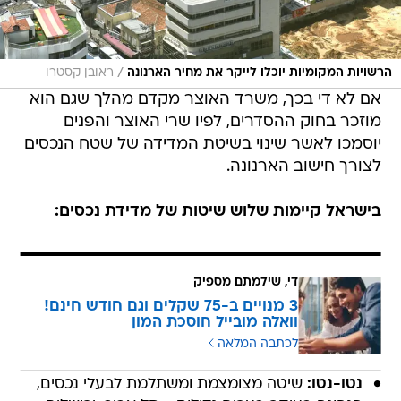
/
הרשויות המקומיות יוכלו לייקר את מחיר הארנונה
ראובן קסטרו
אם לא די בכך, משרד האוצר מקדם מהלך שגם הוא
מוזכר בחוק ההסדרים, לפיו שרי האוצר והפנים
יוסמכו לאשר שינוי בשיטת המדידה של שטח הנכסים
לצורך חישוב הארנונה.
בישראל קיימות שלוש שיטות של מדידת נכסים:
די, שילמתם מספיק
3 מנויים ב-75 שקלים וגם חודש חינם!
וואלה מובייל חוסכת המון
לכתבה המלאה
נטו-נטו:
שיטה מצומצמת ומשתלמת לבעלי נכסים,