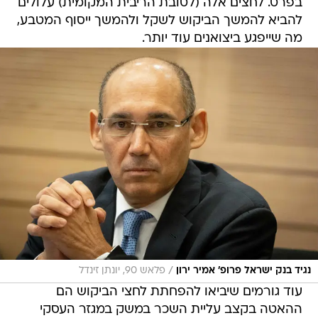
בפרט. לחצים אלה (לטובת הריבית המקומית) עלולים
להביא להמשך הביקוש לשקל ולהמשך ייסוף המטבע,
מה שייפגע ביצואנים עוד יותר.
/
נגיד בנק ישראל פרופ' אמיר ירון
פלאש 90, יונתן זינדל
עוד גורמים שיביאו להפחתת לחצי הביקוש הם
ההאטה בקצב עליית השכר במשק במגזר העסקי