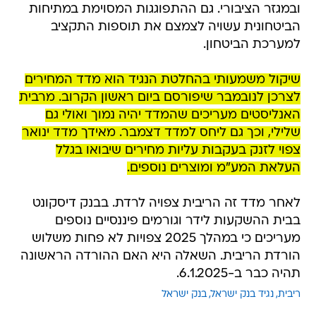
ובמגזר הציבורי. גם ההתפוגגות המסוימת במתיחות
הביטחונית עשויה לצמצם את תוספות התקציב
למערכת הביטחון.
שיקול משמעותי בהחלטת הנגיד הוא מדד המחירים
לצרכן לנובמבר שיפורסם ביום ראשון הקרוב. מרבית
האנליסטים מעריכים שהמדד יהיה נמוך ואולי גם
שלילי, וכך גם ליחס למדד דצמבר. מאידך מדד ינואר
צפוי לזנק בעקבות עליות מחירים שיבואו בגלל
העלאת המע"מ ומוצרים נוספים.
לאחר מדד זה הריבית צפויה לרדת. בבנק דיסקונט
בבית ההשקעות לידר וגורמים פיננסיים נוספים
מעריכים כי במהלך 2025 צפויות לא פחות משלוש
הורדת הריבית. השאלה היא האם ההורדה הראשונה
תהיה כבר ב-6.1.2025.
ריבית
נגיד בנק ישראל
בנק ישראל