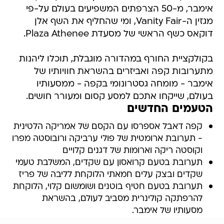
אימבר, מ-50 הצרפתים המשפיעים בעולם על-פי
מגזין ה-Vanity Fair, ומי שהחליף את השף אלן
דוקאס כשף הראשי של מסעדת Plaza Athenee.
בקולקציית החורף במהדורה מוגבלת, תוכלו ליהנות
מתערובות קפה ואביזרים בהשראת חוויותיו של
אימבר - מומחה גסטרונומי בקפה - ממסעותיו
בעולם, שייקחו אתכם למסע קסום ומעורר חושים.
הטעמים החדשים
קפה דאבל אספרסו עם הקסם של אמריקה הלטינית
- תערובת ארומטית של פולי ערביקה ורובוסטה מפרו
וקוסטה ריקה וארומות של דגנים קלויים
תערובת בטעם קרואסון עם שקדים, המשלבת טעמי
שקדים ובצק עלים חמאתי הלוקחת לליבה של פריז
תערובת בטעם חטיף בוטנים ושומשום קלוי, הלוקחת
להרפתקה קולינרית מסביב לעולם, בהשראת
מסעותיו של אימבר.