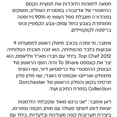
חמאה לימוניות הלוכדות את תמצית הקסם
ההיסטורי של אדינבורו. במסגרת השת"פ, מושקים
במהדורה מוגבלת ספל העשוי מ-90% נירוסטה
ממוחזרת בצבע כחול עמוק-צבע הקמפיין וכוס
בריסטה לקוקטיילים.
אימבר, מי שזכה בכוכב מישלן ראשון למסעדתו 9
שבועות בלבד מהפתיחה, הוא זוכה תוכנית הטלוויזיה
Top Chef 2012. ביחד עם חברו פארל וויליאמס, הוא
יצר את קונספט To Share והיה השף הראשון של
הבוטיק ההיסטורי של כריסטיאן דיור, שף הווניס
סימפלון-אוריינט-אקספרס האגדי, שף מלון מלון
מרטינז בקאן והמלון הראשון של Dorchester
Collection במזרח התיכון ועוד.
ז'אן אימבר: "אני נרגש מאוד שקיבלתי הזדמנות
יוצאת דופן לשתף פעולה עם מותג הקפה נספרסו,
ביצירת תערובות קפה מעודנות ובלעדיות. ביחד עם