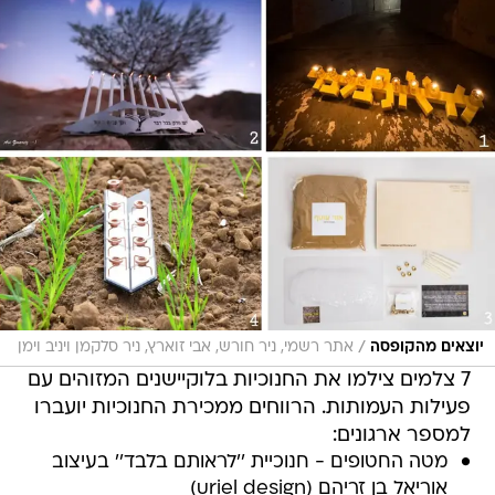
/
יוצאים מהקופסה
אתר רשמי, ניר חורש, אבי זוארץ, ניר סלקמן ויניב וימן
7 צלמים צילמו את החנוכיות בלוקיישנים המזוהים עם
פעילות העמותות. הרווחים ממכירת החנוכיות יועברו
למספר ארגונים:
מטה החטופים - חנוכיית ''לראותם בלבד'' בעיצוב
אוריאל בן זריהם (uriel design)