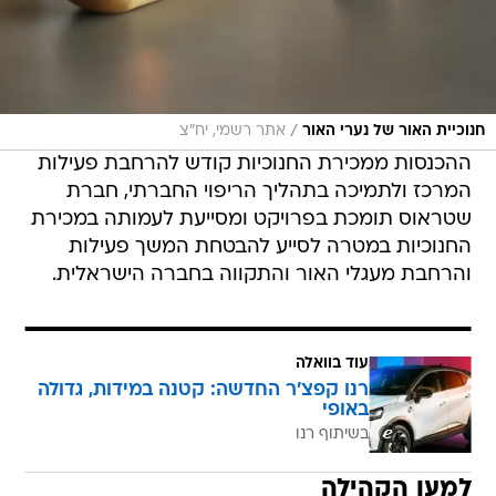
/
חנוכיית האור של נערי האור
אתר רשמי, יח"צ
ההכנסות ממכירת החנוכיות קודש להרחבת פעילות
המרכז ולתמיכה בתהליך הריפוי החברתי, חברת
שטראוס תומכת בפרויקט ומסייעת לעמותה במכירת
החנוכיות במטרה לסייע להבטחת המשך פעילות
והרחבת מעגלי האור והתקווה בחברה הישראלית.
עוד בוואלה
רנו קפצ'ר החדשה: קטנה במידות, גדולה
באופי
בשיתוף רנו
למען הקהילה