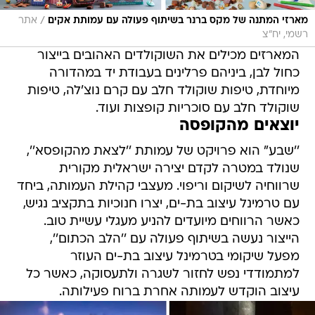
/
מארזי המתנה של מקס ברנר בשיתוף פעולה עם עמותת אקים
אתר
רשמי, יח"צ
המארזים מכילים את השוקולדים האהובים בייצור
כחול לבן, ביניהם פרלינים בעבודת יד במהדורה
מיוחדת, טיפות שוקולד חלב עם קרם נוצ'לה, טיפות
שוקולד חלב עם סוכריות קופצות ועוד.
יוצאים מהקופסה
''שבע" הוא פרויקט של עמותת ''לצאת מהקופסא'',
שנולד במטרה לקדם יצירה ישראלית מקורית
שרווחיה לשיקום וריפוי. מעצבי קהילת העמותה, ביחד
עם טרמינל עיצוב בת-ים, יצרו חנוכיות בתקציב נגיש,
כאשר הרווחים מיועדים להניע מעגלי עשיית טוב.
הייצור נעשה בשיתוף פעולה עם ''הלב הכתום'',
מפעל שיקומי בטרמינל עיצוב בת-ים העוזר
למתמודדי נפש לחזור לשגרה ולתעסוקה, כאשר כל
עיצוב הוקדש לעמותה אחרת ברוח פעילותה.