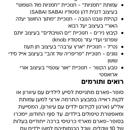
עמותת ''חמניות'' - חנוכיית ''חמניות מול השמש''
בעיצוב דגנית דהן (סטודיו SABAI SABAI)
קהילת שבט הנובה - חנוכיית ''מתוך החושך יעלה
האור'' בעיצוב יעל רבוא
קיבוץ נירים - חנוכיית ''ים השיבולים'' בעיצוב יותם
שפרוני ועדי עזר (סטודיו knob)
נט''ל - חנוכיית ''ארץ ערבה'' בעיצוב חן תעוז
גוונים - חנוכיית ''פריפריה של זהב'' בעיצוב אייל סידי
שושן
טבע הקשר - חנוכיית ''אור עוטף'' בעיצוב אורי
ארואסטי
רואים ותורמים
סופר-פארם מתגייסת לסייע לילדים עם עיוורון או
לקות ראייה במבצע התרמה ארצי למען עמותת
אלי"ע (ארגון לקידום ילדים עם עיוורון), המסייעת
ומאפשרת טיפולים בילדים. עד סוף החודש, יימכרו
בסופר-פארם מארזי כרטיסי ברכה ייחודיים בעלות
של 10 שקלים, שכל הכנסותיהם למען ילדים עם