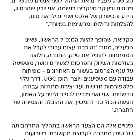
20 שנה, מעבירים את הניהול לשני אנשים מוכשרים,
מנוסים ובעיקר טינקרים בנשמה. אני יודע שהניסיון,
הידע והכישרון של אלכס ושני יובילו את טינק
להצלחות גדולות ומרשימות במיוחד."
סקליאר, שהופך להיות המנכ"ל הראשון, שאינו
הבעלים, מסר: "זה כבוד עצום עבורי לקבל את
המפתחות להוביל את טינק. החברה, חלוצה
בעולמות השיווק והפרסום לצעירים ונוער, משפיעה
על ענף הפרסום בעשורים האחרונים - מפיתוח
עבודה עם משפיענים ויוצרי תוכן UGC, דרך גילוי
פלטפורמות חדשות ועד יצירת מתודות עבודה
חדשניות. שני ואני מודים לכפיר וליניב על האמון,
ונעשה הכול כדי להמשיך את ההובלה והצמיחה של
החברה."
מינויים אלה הם הצעד הראשון בתהליך התרחבותה
של טינק מחברה לקבוצת תקשורת. בשבועות