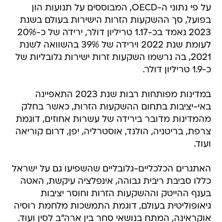
על פי נתוני ה-OECD, המבוססים על תנועות הון
בפועל, סך ההשקעות הזרות הישירות בעולם בשנת
2023 נאמד בכ-1.17 טריליון דולר, ירידה של כ-20%
לעומת שנת 2022 וירידה של 39% בהשוואה לשנת
2021, בה נרשמו השקעות זרות ישירות גלובליות של
כ-1.9 טריליון דולר.
במדינות מפותחות רבות שנת 2023 התאפיינה
באי-יציבות בתחום ההשקעות הזרות, כאשר בחלק
מהמדינות מדובר בירידה של עשרות אחוזים, דוגמת
צרפת, בריטניה, הולנד, אוסטרליה, יפן, דרום קוריאה
ועוד.
האתגרים הכלכליים-גלובליים שהשפיעו גם על ישראל
כללו סביבת ריבית גבוהה, אינפלציה עיקשת, האטה
בענף ההייטק וההשקעות הזרות וחוסר יציבות
גיאופוליטית בעולם, דוגמת התמשכות מלחמת רוסיה
אוקראינה, המתח בנושאי סחר בין ארה"ב לסין ועוד.