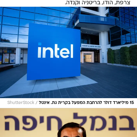
צרפת, הודו, בריטניה וקנדה.
/
15 מיליארד דולר להרחבת המפעל בקרית גת. אינטל
ShutterStock