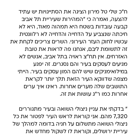
ח"כ שלי טל מירון הציגה את הסתייגויות יש עתיד
להצעה, ואמרה כי "המהירות שעיריית תל אביב
קבעה עובדות בשטח היא תמהוה מאוד, היא לא
חיכתה שנצביע על הדחייה והדחייה לא רלוונטית
עכשיו לחוק העזר העירוני. השרים צריכים לקחת את
זה לתשומת ליבם, אנחנו פה לראות את טובת
האזרחים. אין תח"צ ראויה בתל אביב, אנשים לא
מגיעים לעסקים בעיר והם נסגרים. זה יפגע
במילואימניקים שיש להם המון עסקים בעיר. הייתי
מצפה שדווקא העיר הזאת תלך יותר לקראת
התושבים שלה מערים אחרות. ראינו איך ערים
אחרות כמו ר"ג עושות את זה.
" בדקתי את עניין ניצולי השואה ובעיר מתגוררים
7,320 מהם. אני קוראת לראש העיר לפטור את כל
ניצולי השואה מתשלום על חניה בדומה למהלך של
עיריית ירושלים, וקוראת לו לשקול מחדש את