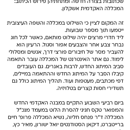
שכתובות בצורה חדשה ומתחתיהן פירוש הכיתוב:
המכללה האקדמית אשקלון.
זה המקום לציין כי השילוט במכללה והשפה העיצובית
ייטמעו תוך מספר שבועות.
ליד חדרי מרצים יהיה שילוט מותאם, כאשר לכל חוג
נבחר צבע אחר והצבעים אפור וסגול. הרעיון הוא
להעביר מסר של חיבורים פורצי דרך, אנשים ומסלולי
לימוד. גם אתר האינטרנט של המכללה עובר התאמה
סביב המיתוג החדש, לרבות באנרים. גם העובדים
קיבלו הסבר על המיתוג החדש וההתאמה במיילים,
דפי מכתבים, מעטפות ועוד. תהליך המיתוג כולל גם
תשדירי חסות קצרים בטלויזיה.
ביום רביעי השבוע התקיים במבנה האקדמי החדש
והמפואר טקס חגיגי להסרת הלוט במעמד מנכ"ל
המכללה ד"ר פנחס חליוה, נשיא המכללה פרופ' חיים
ברייטברט, דיקאן הסטודנטים יואל ישורון, מאיר כץ,