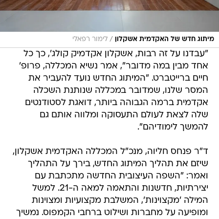
/
מיתוג חדש של האקדמית אשקלון
לימור רפאלי
"עבדנו על זה רבות, אשקלון אקדמיק קולג', כך כל
אחד מבין במה מדובר", אמר נשיא המכללה, פרופ'
חיים ברייטברט. "המיתוג החדש נועד להעביר את
המסר שלנו, שמדובר במכללה שנותנת השכלה
אקדמית ברמה הגבוהה ביותר, דואגת לסטודנטים
שלה לצאת לעולם התעסוקה ומלווה אותם גם
להמשך לימודיהם".
ד"ר פנחס חליוה, מנכ"ל המכללה האקדמית אשקלון,
שיזם את תהליך המיתוג החדש, בירך על התהליך
ואמר: "השפה העיצובית החדשה מתכתבת עם
יצירתיות, חדשנות והתאמה למאה ה-21. למשל
המילה 'מקצוינות', המשלבת מקצועיות ומצוינות
ומופיעה על מחברות ושילוט ברחבי הקמפוס. נמשיך