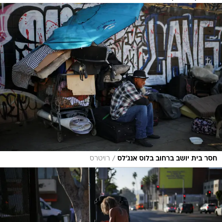
/
חסר בית יושב ברחוב בלוס אנג'לס
רויטרס