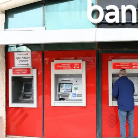
התוכנית תביא "לקיטון מצטבר נטו בהיקף של כ-770 משרות במצבת העובדים בבנק". בבנק
ש מהבנק באמצעות הטבות של פנסיה מוקדמת או פיצויים
ם. לפי הבנק, "קצב הפרישה בפועל יהיה באופן התומך את
ק ובהתאם להתקדמות המרכיבים השונים במסגרת".