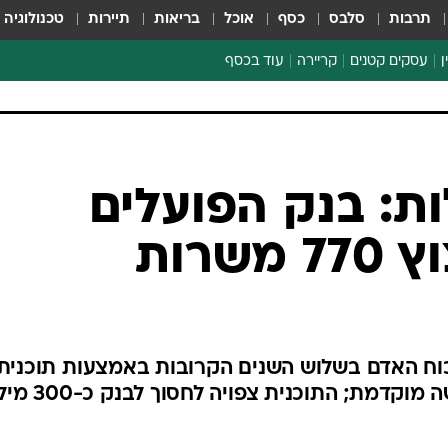
תרבות
סלבס
כסף
אוכל
בריאות
תיירות
טכנולוגיה
ן
עסקים קטנים
קריירה
עוד בכסף
חינוך פיננסי
כסף עולמי
דין וחשבון
קריפטו
הלאונג'
ספורט ביזנס
ת: בנק הפועלים