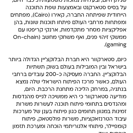
שניתן היום, ובעלויות נמוכות משמעותית. כבר היום,
על בסיס סטארקנט ובאמצעות שפת התוכנה
הייחודית שפיתחה החברה, קאירו (Cairo), מפתחים
ומפתחות מרחבי העולם פיתחו תוכנות שונות, בהן
אפליקציות מסחר מתקדמות, ארנקי קריפטו עם
ממשקי זיהוי פנים, ואף משחקי מחשב (On-chain
gaming).
כיום, סטארקוור היא חברת הבלוקצ'יין הגדולה ביותר
בישראל ובין המובילות בעולם בשוק תשתיות
הבלוקצ'יין. החברה מעסיקה כ-200 עובדים ברחבי
העולם, כאשר מרכז הפיתוח הישראלי שלה נמצא
בנתניה, במרחק הליכה מתחנת הרכבת. היום,
מודיעה סטארקוור כי היא ממשיכה לגייס מהנדסות
ומהנדסים בתחומי פיתוח תוכנה לעשרות משרות
זמינות במגוון תחומים כגון פיתוח בענן של מערכות
עיבוד הטרנזאקציות, משרות פולסטאק, פיתוח
קומפיילר, פיתוחי אלגוריתמי הוכחה ומערכת תזמון