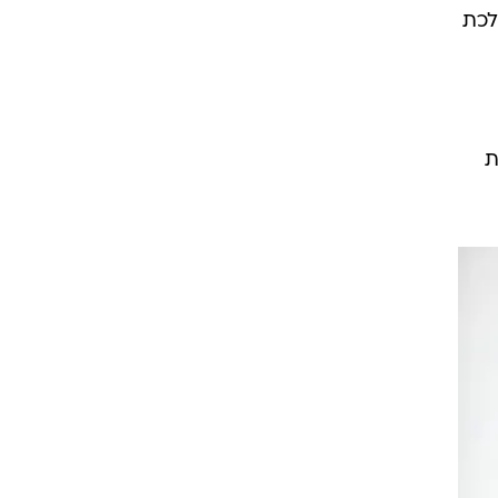
לכת
ת