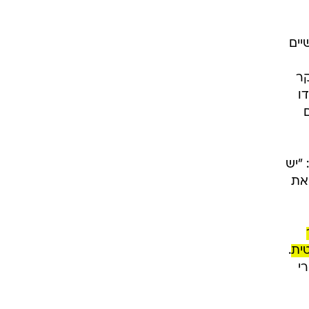
יים
קר
ו
 "יש
את
ר
ית
.
י