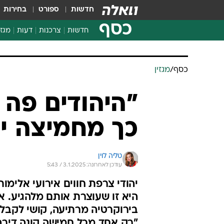
חדשות
ספורט
בחירות
כסף
חדשות
צרכנות
דעות
מגזי
החלטות פיננסיות
בדיקת מוצרים
כסף
/
מגזין
חדשות מהמדף
השוואת מחירים
"היהודים פה 
צרכנות פיננסית
כך מחמיצה יש
טליה לוין
עודכן לאחרונה: 3.1.2025 / 5:43
יהודי צרפת חווים אירועי אלימו
היא זו שעוצרת אותם מלהגיע. א
בירוקרטיה מרתיעה, קושי לקבל
"רק אחד מכל חמישה קונה דירה