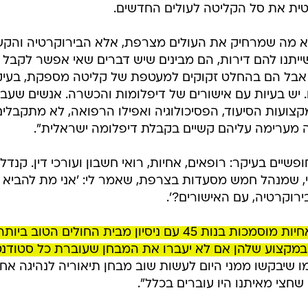
טית את סל הקליטה לעולים החדשים.
 מה שמרחיק את העולים מצרפת, אלא הבירוקרטיה והקש
יתנו להם דירות, הם מבינים שיש דברים שאי אפשר לקבל
, אבל הם בהחלט זקוקים למעטפת של קליטה מספקת, בעי
 יש בעיות עם אישורים של דיפלומות והכשרה. אנשים שעבד
קצועות הסיעוד, הפסיכולוגיה ואפילו הרפואה, לא מתקבלים
מערימה עליהם קשיים בקבלת דיפלומה ישראלית".
ים בעיקר: רופאים, אחיות, רואי חשבון ועורכי דין. קנדל:
, שמנהל חמש מסעדות בצרפת, שאמר לי: 'אני מת להביא 
רוקרטיה, עם האישורים?'.
"יש מחסור עצום באחיות בישראל, ואחיות מוסמכות בנות 45 עם ניסיון מבית החולים הטוב ביות
במקצוע שלהן אם לא יעברו את המבחן שעוברת כל סטודנט
ו שיבקשו ממני היום לעשות שוב מבחן תיאוריה לנהיגה אחר
שחצי מאיתנו היו עוברים בכלל".