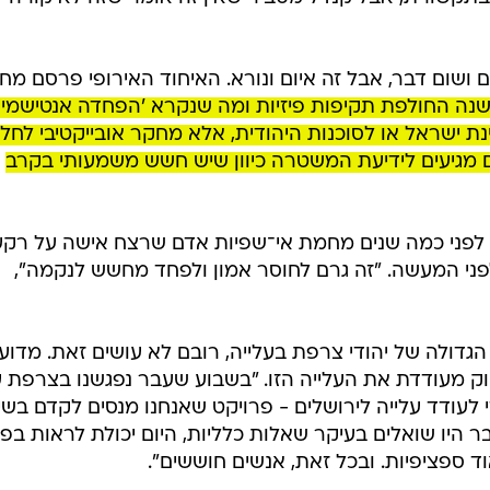
ושום דבר, אבל זה איום ונורא. האיחוד האירופי פרסם מח
ם חוו בשנה החולפת תקיפות פיזיות ומה שנקרא 'הפחדה אנטישמית
 ישראל או לסוכנות היהודית, אלא מחקר אובייקטיבי לחלו
8 מהמקרים אינם מגיעים לידיעת המשטרה כיוון שיש חשש משמעותי בקרב
 לפני כמה שנים מחמת אי־שפיות אדם שרצח אישה על רקע
נט לפני המעשה. "זה גרם לחוסר אמון ולפחד מחשש לנקמה",
 הגדולה של יהודי צרפת בעלייה, רובם לא עושים זאת. מדוע
ק מעודדת את העלייה הזו. "בשבוע שעבר נפגשנו בצרפת 
 לעודד עלייה לירושלים - פרויקט שאנחנו מנסים לקדם בשי
 היו שואלים בעיקר שאלות כלליות, היום יכולת לראות בפ
 ספציפיות. ובכל זאת, אנשים חוששים".