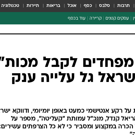
תרבות
סלבס
כסף
אוכל
בריאות
תיירות
טכנולוגיה
ן
עסקים קטנים
קריירה
עוד בכסף
חינוך פיננסי
כסף עולמי
דין וחשבון
קריפטו
מפחדים לקבל מכות":
הלאונג'
ראל גל עלייה ענק
ספורט ביזנס
ת על רקע אנטישמי כמעט באופן יומיומי, ודווקא ישר
ריאל קנדל, מנכ"ל עמותת "קעליטה", מספר על
 הכרה במקצוע ומסביר כי לא כל הצרפתים עשירים:
"