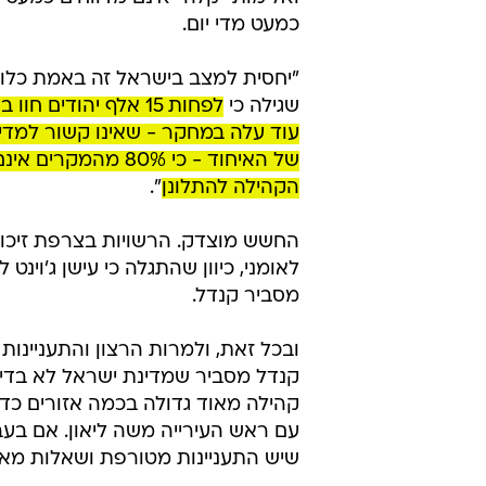
כמעט מדי יום.
"יחסית למצב בישראל זה באמת כלום 
שגילה כי
לפחות 15 אלף יהודי
עוד עלה במחקר - שאינו קשור למדינת
של האיחוד - כי 0%
הקהילה להתלונן
".
החשש מוצדק. הרשויות בצרפת זיכו
לאומני, כיוון שהתגלה כי עישן ג'וי
מסביר קנדל.
ובכל זאת, ולמרות הרצון והתעניינות
קנדל מסביר שמדינת ישראל לא בדיו
קהילה מאוד גדולה בכמה אזורים כדי
עם ראש העירייה משה ליאון. אם בעבר
שיש התעניינות מטורפת ושאלות מאוד