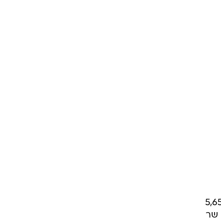
מכל העולם, ובצרפת חל הגידול היחסי הגבוה ביותר - עם נתון של 5,657
ו שר