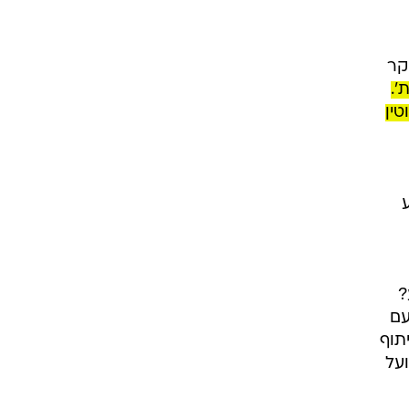
קר
'.
טין
?
עם
תוף
ועל