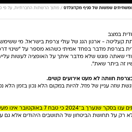
/
 ומשחיתים שמשות של סניף מקדונלדס
מתוך הרשתות החברתיות, על פי ס
דית במצב
תת קעליטה - ארגון הגג של עולי צרפת בישראל. מי ששימש
ת בצרפת מדבר בפחד אמיתי כשהוא מספר על "שינוי דרמ
 כמעט יהודי שאתה פוגש שלא מדבר איתך על האופציה לעשות עלייה
יו זה ביתר שאת".
צרפת חוותה לא מעט אירועים קשים.
גשת שזה עניין של מזל. להיות במקום הלא נכון בזמן הלא נכו
כמעט 50% מהצרפתים ענו בסקר שנערך ב־2024 כי טבח 7 באוקטובר א
 רק על תחושת הביטחון של התושבים היהודים אלא גם ע