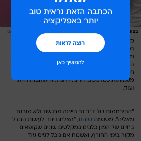
/
בצער בעלי חיים רמת גן מקבלים את המיטות
אתר רשמי, הדר שוהם
כאן החל מהלך לוגיסטי מורכב. בד"ר גב הכינו
במפעל בראש העין את החבילות ושוהם קיבצה
מתנדבים שיאספו את השמיכות עבור העמותות. את
המשלוח הראשון היא הביאה בעצמה לצער בעלי
חיים רמת גן, ומאוחר יותר הגיעו מתנדבים גם
מעמותות כמו SOS, הרצליה ונתניה אוהבות חיות
ועוד.
"ההירתמות של ד"ר גב הייתה מרגשת ולא מובנת
מאליה", מסכמת
שוהם
, "הצלחנו יחד לעשות הבדל
בחיים של המון כלבים במקלטים שונים שקופאים
מקור בימי החורף, ואשמח אם נוכל לגייס עוד