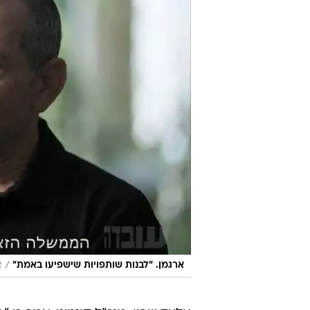
מנת לנטרל איומים על הביטחון הלאומ
בהם סגן ראש השב"כ, ראש אגף המבצ
בטרור, מודיעין, מבצעים צבאיים ואס