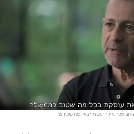
י לצד פעילות פלילית וטרור.
ארגמן כיהן כראש השב"כ בין השנים 2016 ל-2021 ומילא תפקידים מרכזיים לאורך הקריירה של
עים ונציג השב"כ בארה"ב, והוא בעל ניסיון משמעותי בלו
טרטגיה.