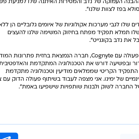
ילום מסך, מתוך "עובדה" באדיבות קשת 12
 "ההבנה העמוקה של נדב והמסירות האיתנה שלו למניעת פש
לא בפז לצוות שלנו".
ם שלו לגבי מערכות אקולוגיות של איומים גלובליים הן ללא
לו תמלא תפקיד מפתח בחיזוק המשימה שלנו להעצים
בל את נדב בקוגנייט".
ארגמן מסר כי "לכבוד הוא לי לשתף פעולה עם Cognyte, חברה הנמצאת בחזית פתרונות המ
ר ובפשיעה דורש את הטכנולוגיה המתקדמת והאדפטיבית
 התפקיד הקריטי שממלאים מודיעין וטכנולוגיה מתקדמת