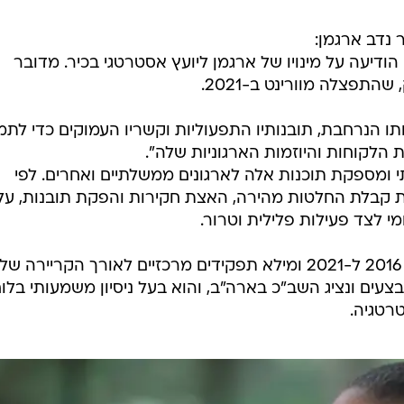
/
צילום: שב"כ, עריכה: שאול אדם
נדב ארגמן:
הודיעה על מינויו של ארגמן ליועץ אסטרטגי בכיר. מדובר
פצלה מוורינט ב-2021.
תו הנרחבת, תובנותיו התפעוליות וקשריו העמוקים כדי לתמ
 הלקוחות והיוזמות הארגוניות שלה".
תי ומספקת תוכנות אלה לארגונים ממשלתיים ואחרים. לפי
קבלת החלטות מהירה, האצת חקירות והפקת תובנות, על