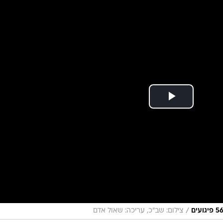
רגמן
נייט הודיעה על מינויו של ארגמן ליועץ בכיר לחברה
וקים"