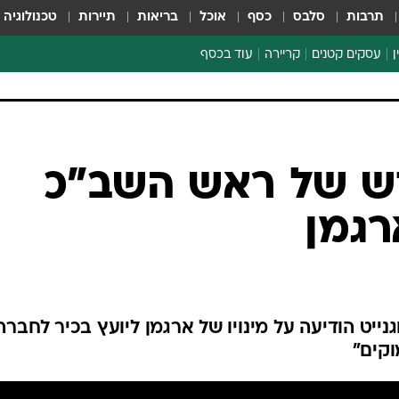
תרבות
סלבס
כסף
אוכל
בריאות
תיירות
טכנולוגיה
ן
עסקים קטנים
קריירה
עוד בכסף
חינוך פיננסי
כסף עולמי
דין וחשבון
קריפטו
ספורט ביזנס
דש של ראש השב"כ