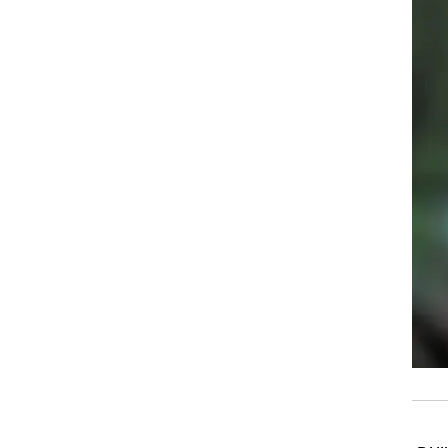
ו,
חמה