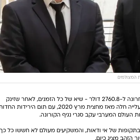
ת המצולמים
מחיר אונקיית זהב זינק בתקפוה האחרונה ל-2760.8 דולר - שיא של כל הזמנים, לאחר שזינק
בכ-121% מאז תחילת 2019. עיקר העלייה חלה מאז מחצית מרץ 2020, עם תום הירידות החדו
ת העולם המערבי עקב סגרי נגיף הקורונה.
קופות של אי ודאות, והמשקיעים מעולם לא חששו כל כך
ר הזהב מציג כיום.