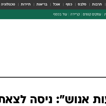
תרבות
סלבס
כסף
אוכל
בריאות
תיירות
טכנולוגיה
ן
עסקים קטנים
קריירה
עוד בכסף
חינוך פיננסי
כסף עולמי
דין וחשבון
קריפטו
ספורט ביזנס
ת אנוש": ניסה לצאת