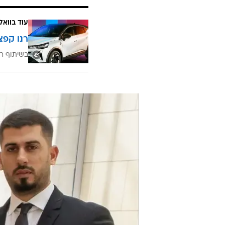
עוד בוואל
רנו קפצ
בשיתוף רנ