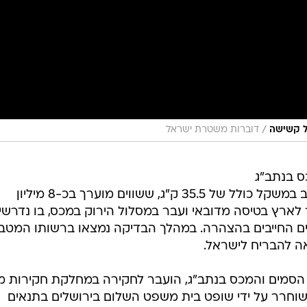
/
ל קשישה
דוברות משטרת ישראל
ס בנתב"ג
ניסיון הברחה של מטבעות ומטילי זהב במשקל כולל של 35.5 ק"ג, ששווים מוערך בכ-8 מיליון
לארץ בטיסה מדובאי ועבר במסלול הירוק במכס, בו נדרשי
טים החייבים בהצהרה. במהלך הבדיקה נמצאו ברשותו המטב
אה להבריח לישראל.
דת הסמים והמכס בנתב"ג, הועבר לחקירה במחלקת חקירות 
שוחרר על ידי שופט בית משפט השלום בירושלים בתנאים