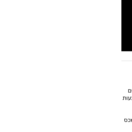
ם
עות
מכס