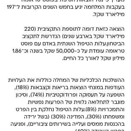
מעריך כי נטל הוצאות הטיפול בפוסט־טראומה
בעקבות המלחמה יגיע בחמש השנים הקרובות ל־197
מיליארד שקל.
הוצאה כזאת דומה לתוספת התקציבית (220
מיליארד שקל בארבע שנים) הנדרשת לתקציב
הביטחון.עלות הטיפול השנתית באדם עם פוסט
טראומה עומדת על כ-50,000 שקל בשנה וכ־1.86
מיליון שקל לאורך כל החיים.
ההשלכות הכלכליות של המחלה כוללות את העלויות
העודפות במונחי הוצאות בריאות וקצבאות (18%),
השפעה על תעסוקה ופרודוקטיביות (74%), וסיכון
מוגבר לתחלואה נלווית של הפרעות נפשיות
והתמכרויות (8%).עלות הטיפול נחלקת בין הפרט
ומשפחתו (30%), המדינה (30%) (בשל ירידה
בהכנסות ממסים ועלייה בשירותים ציבוריים), ופגיעה