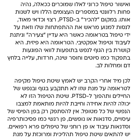
ואישור טיפול כרוני לאלו שמוכרים ככאלה, נהיה
פחות רלוונטי במספרים העצומים הללו ויש לשנות
אותו. במקום "להכיר" ב-PTSD, רצוי וכדאי מאוד,
לנסות למנוע מראש את ההתפתחות שלו וזאת על
ידי טיפול בטראומה כאשר היא עדיין "צעירה" וניתנת
לעיבוד וטיפול אפקטיבי. הטראומה היא פיזית. היא
קושרת בין הגוף לנפש בתופעות לוואי הפוגעות
בתפקוד כמו סיוטים וחוסר שינה, חרדות, עלייה בלחץ
דם ומחלות לב.
לכן מיד אחרי הקרב יש לאמץ שיטת טיפול מקיפה
לטראומה על מנת שזו לא תתקבע בגוף ובנפש של
החיילים ותהפוך ל-PTSD. שיטת הטיפול הזו לא
יכולה להיות אחידה וחייבת להיות מותאמת למצבו
הנפשי של כל מטופל. אין להסתפק רק בפן הפיסי של
עיסויים, סדנאות או נופשים, פן רגשי כמו פסיכותרפיה
וסדנאות עיבוד או פן רוחני של טיפולים פרא רפואיים.
יש להתאים שיטת טיפול תהליכית ומרוכזת על מנת