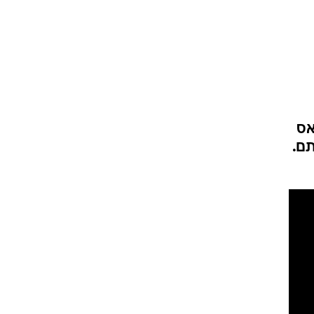
אס
ם.