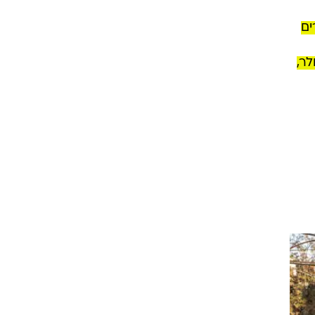
ים
כ-1.5 מיליארד דולר,