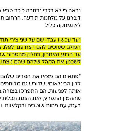
נראה כי לא בכדי נבחרה כיכר סראי
דיברנו על מלחמת תודעה, הרחובות ה
לא נמחקה כליל.
"עד עכשיו עבדו שם על שני צירי תו
העולם שעושים להם רצח עם, לפלג א
עד הרגע האחרון, כחלק מהטרור שהם
לשכנע את הקהל שלהם שהם ניצחו.
"פתאום הם מצאו את המדים שלהם ול
לדין הבינלאומי, שדורש גם מלוחמים
אותה לפגיעות. הם התפרסו בצורה ב
שההמון התפרץ, זאת הצגת תכלית ש
בעזה, עם פחות שוטרים ובקלאוות. וב