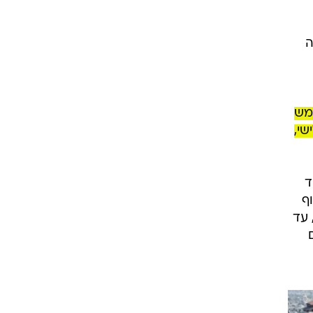
ה
מש
שי,
ד
ף
 עד