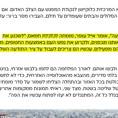
א המרכזית כלוקיישן לנקודת המפגש עם הצלב האדום. אם
סלולים והבתים שעומדים על תילם, העבירו מסר ברור: עז
דעה", אומר אייל עופר, מומחה לכלכלת חמאס, "לשכנע את
ותנו מבפנים, ולקרוע את נפש העם באמצעות החטופים, מ
 מפעילים. עכשיו הם צריכים לעבוד על ציר התודעה השלי
בשו אותם. לאורך המלחמה הם לחמו בלבוש אזרחי, בניגו
 בלתי סדירים, מהצבא מהאוכלוסייה האזרחית, כדי לא לחשו
ולטת בכל האזור ובהתחלה הצליחו לשמור על סדר מופתי,
ל שליטה בשטח. מצד שני, ראיתי תמונות ממקומות אחרים
גלל כל זה, המתנגדים לא יעזו לפתוח עכשיו את הפה".