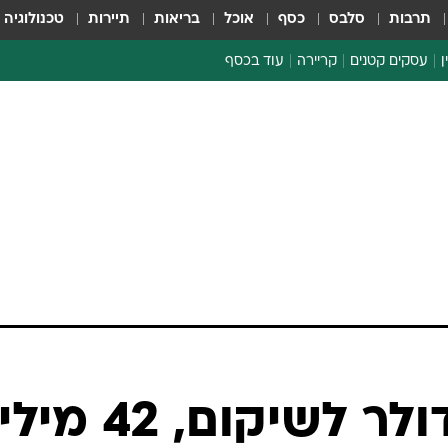
תרבות
סלבס
כסף
אוכל
בריאות
תיירות
טכנולוגיה
ן
עסקים קטנים
קריירה
עוד בכסף
חינוך פיננסי
כסף עולמי
דין וחשבון
קריפטו
הלאונג'
ספורט ביזנס
80 מיליארד דולר לשיקום, 42