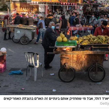
ור כרגע מי ישפוך על העזתים 80 מיליארד דולר, אבל מי שמחזיק אותם בינתיים זה האו"ם בהובלת האמריקאים
Getty