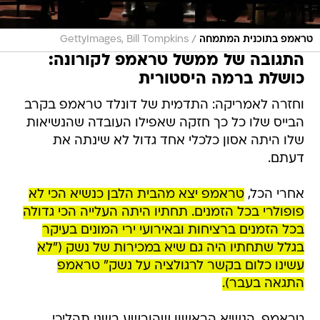
/
טראמפ בתוכנית המתמחה
GettyImages, Bill Tompkins
התגובה של ממשל טראמפ לקורונה:
כושלת ברמה היסטורית
וחזרה לאמריקה: התדמית של דונלד טראמפ בקרב
הבייס שלו כל כך חזקה שאפילו העובדה שהנשיאות
שלו היתה אסון כלכלי אחד גדול לא שינתה את
דעתם.
אחרי הכל,
טראמפ יצא מהבית הלבן כנשיא הכי לא
פופולרי בכל הזמנים. תחתיו היתה העלייה הכי גדולה
בכל הזמנים ברציחות ובאירועי ירי המונים בעיקר
בגלל שתחתיו היה גם שיא במכירות של נשק ("לא
עשינו כלום בקשר לרגולציה על נשק" טראמפ
התגאה בעבר).
טראמפ, הנשיא הראשון שהורשע בשני תהליכי