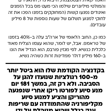
האמריקאית הצטמצמה, הייבוא גדל, התאגידים
והמולטי מיליונרים שילמו הכי מעט מס בכל הזמנים
ואיגודים נפגעו קשות (המחוקקים בזמנו הפכו את זה
לחוקי למנוע תשלום של שעות נוספות של 8 מיליון
עובדים).
כמו כן, החוב הלאומי של ארה"ב עלה ב-40% בזמנו
של טראמפ. אבל, יש לומר, שהוא עצמו הצליח מאוד
כלכלית כנשיא. לפי מגזין פורבס, הוא הגדיל את הונו
ב-160 מיליון דולר ממדינות זרות כשהיה נשיא.
בקדנציה הקודמת שלו הוא ביטל יותר
מ-100 רגולציות שנועדו להגן על
הסביבה. ולא רק זה, במשך 181 יום
מנע סיוע לפורטו ריקו אחרי שנפגעה
מהוריקן והציע למנוע סיוע
מקליפורניה שהתמודדה עם שריפות
ענק בגלל שהיא מנוהלת על ידי