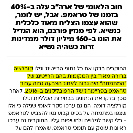
חוב הלאומי של ארה"ב עלה ב-40%
בזמנו של טראמפ. אבל, יש לומר,
שהוא עצמו הצליח מאוד כלכלית
כנשיא. לפי מגזין פורבס, הוא הגדיל
את הונו ב-160 מיליון דולר ממדינות
זרות כשהיה נשיא
החוקרים בדקו את כל נתוני הרייטינג וגילו
קורלציה
ברורה מאוד בין המקומות בהם הרייטינג של
"המתמחה" היה גבוה לאחוז הצבעה גבוה עבור
טראמפ בפריימריז של הרפובליקנים ב-2016
. לאחר
מכך בדקו את הנתונים בבחירות הכלליות וגילו
קורלציה דומה. הם גם ערכו סקר לאומי שגילה כי אלו
שצפו במתמחה על בסיס קבוע נטו להצביע לטראמפ
- בלי קשר לגילויים ולחשיפות עליו. החוקרים גם ערכו
ראיונות עומק עם תומכי טראמפ, שאמרו להם על