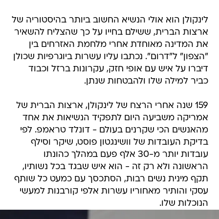
לינקולן הוא אולי הנשיא החשוב ביותר בהיסטוריה של
ארצות הברית, ששילם בחייו על כך שהצליח להשאיר
את המדינה מאוחדת אחרי מלחמת האזרחים בין
"הצפון" ל"דרום". נכתבו עליו עשרות ביוגרפיות שכולן
דיברו על איש עם אופי חזק, עקרונות ברזל וכבוד
כביר למילה שלו ולהבטחות שנתן.
159 שנה אחרי הרצח של לינקולן, ארצות הברית של
אמריקה משביעה היום לתפקיד הנשיאות את אחד
מהאנשים הכי שקרנים בעולם - דונלד טראמפ. לפי
בדיקת העובדות של וושינגטון פוסט, שיקר וסילף
עובדות יותר מ-30 אלף פעם במהלך כהונתו
הראשונה ולא רק זה - הוא איש שבגד בכל נשותיו,
תקף מינית נשים רבות, הסתכסך עם כמעט כל שותף
עסקי והותיר מאחוריו עשרות אלפי קורבנות למעשי
הנוכלות שלו.