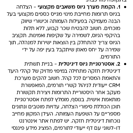
בתקופה מורכבת:
1. הקמת מערך גיוס משאבים מקצועי
- הצלחה
בגיוס תרומות מחייבת מינוי מגייס כספים מקצועי בעל
הבנה מעמיקה בפעילות העמותה וכישורי שיווק
מוכחים. חשוב להבטיח שכר קבוע, ללא תלות
בהיקפי הגיוס, לשמירה על שקיפות ואמינות. תקציב
הגיוס צריך להתחלק בין הוצאות ישירות למנהלה, תוך
שמירה על יחס מאוזן שיתקבל בעין יפה על ידי
התורמים.
2. אסטרטגיית גיוס דיגיטלית
- בניית תשתית
דיגיטלית חזקה מתחילה במיפוי מדויק של קהלי היעד
והתאמת המסרים לכל קהל. חשוב להקים מערכת
CRM ייעודית לניהול קשרי תורמים, המאפשרת
מעקב אחר היסטוריית התרומות ויצירת תקשורת
מותאמת אישית. בנוסף, מומלץ לפתח אסטרטגיית
תוכן הכוללת סיפורי הצלחה, עדויות מוטבים ונתונים
מספריים על השפעת העמותה. העידן המקוון מחייב
נוכחות דיגיטלית חזקה. יש לפתח אתר אינטרנט
דו-לשוני עם דף ייעודי לתורמים, המציג מידע פיננסי