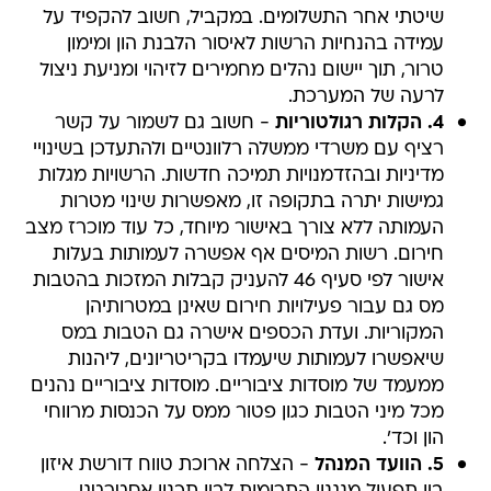
שיטתי אחר התשלומים. במקביל, חשוב להקפיד על
עמידה בהנחיות הרשות לאיסור הלבנת הון ומימון
טרור, תוך יישום נהלים מחמירים לזיהוי ומניעת ניצול
לרעה של המערכת.
4. הקלות רגולטוריות
- חשוב גם לשמור על קשר
רציף עם משרדי ממשלה רלוונטיים ולהתעדכן בשינויי
מדיניות ובהזדמנויות תמיכה חדשות. הרשויות מגלות
גמישות יתרה בתקופה זו, מאפשרות שינוי מטרות
העמותה ללא צורך באישור מיוחד, כל עוד מוכרז מצב
חירום. רשות המיסים אף אפשרה לעמותות בעלות
אישור לפי סעיף 46 להעניק קבלות המזכות בהטבות
מס גם עבור פעילויות חירום שאינן במטרותיהן
המקוריות. ועדת הכספים אישרה גם הטבות במס
שיאפשרו לעמותות שיעמדו בקריטריונים, ליהנות
ממעמד של מוסדות ציבוריים. מוסדות ציבוריים נהנים
מכל מיני הטבות כגון פטור ממס על הכנסות מרווחי
הון וכד'.
5. הוועד המנהל
- הצלחה ארוכת טווח דורשת איזון