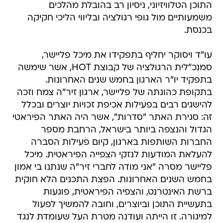
התוכן הטלוויזיוני, ניסיון רב בהובלת מהלכים
משמעותיים מול גופי רגולציה ובליווי הליכי חקיקה
בכנסת.
עו"ד ויסוקר יחליף בתפקידו את מיכל פליישר,
סמנכ"לית הרגולציה של קבוצת HOT, אשר שימשה
בתפקיד יו"ר הארגון בחמש שנים האחרונות.
בתקופת כהונתה של פליישר, ארגון זיר"ה צמח וזכה
להישגים רבים בפעילות אכיפת זכויות יוצרים ובכלל
זה: סגירת האתר "סדרות", אשר היה האתר הפיראטי
הגדול והנצפה ביותר בישראל, הרחבת מספר
החברות השותפות בארגון, קיום פעילות הסברה
להעלאת המודעות לנזקי הצפייה הפיראטית. מיכל
פליישר מסרה "אני מודה לחברי זיר"ה שנתנו בי אמון
בחמש השנים האחרונות. הפצת התכנים הלא חוקית
ברשת האינטרנט, והצפיה הפיראטית, פוגעות
בתעשיית התוכן וביוצרים, וחובה להמשיך לפעול
למיגורה. זו הייתה ועודנה מטרת העל שעומדת לנגד