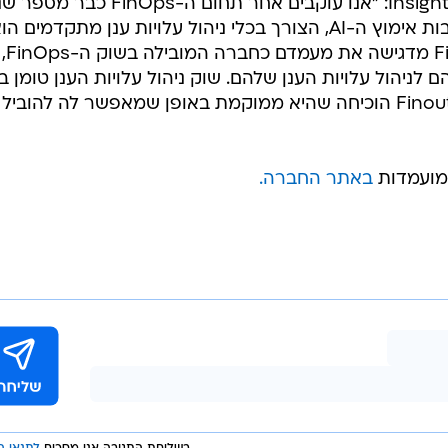
רועי רבהון, מייסד שותף ומנכ"ל Finout: "האימוץ הנרחב של פלטפורמת ה-FinOps שלנו
F היא עדות מובהקת לצורך הגובר בכלי מתוחכם ויעיל, המסוגל להציע פתר
ויות הענן. סבב ההשקעה האחרון מחזק את מעמדנו
כפלטפורמה המובילה בשוק ומשקף את הצמיחה של קהילת ה-FinOps התוססת, הן בישר
ממוקמים באופן אידיאלי כדי לענות על הביקוש הגובר בשוק
 את המשתמש במרכז ומסייעים להפוך את עלויות הענן ממק
ית".
טדי וורדי, שותף מנהל ב-Insight Partners: "אנו עוקבים אחר תחום ה-FinOps
כעת, עם ההאצה בעלויות הענן בעקבות אימוץ ה-AI, הצורך בכלי ניהול עלויות ענן מתקדמים ה
קריטי. הצמיחה המרשימה של Finout מדגישה את מעמדם כחברה המובילה בשוק ה-FinOps,
 לניהול עלויות הענן שלהם. שוק ניהול עלויות הענן טומן ב
הזדמנות ענקית ואנחנו מאמינים ש-Finout הוכיחה שהיא ממוקמת באופן שמאפשר לה להוב
מועמדות
באתר החברה.