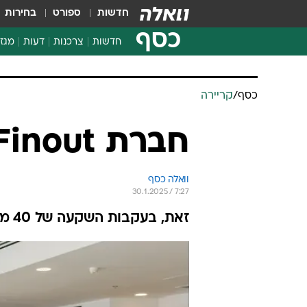
חדשות
ספורט
בחירות
כסף
חדשות
צרכנות
דעות
מגזי
החלטות פיננסיות
בדיקת מוצרים
חדשות מהמדף
השוואת מחירים
צרכנות פיננסית
כסף
/
קריירה
חברת Finout מגייסת עובדים