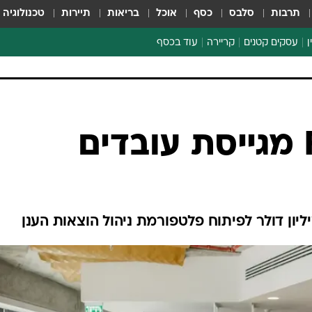
תרבות
סלבס
כסף
אוכל
בריאות
תיירות
טכנולוגיה
ן
עסקים קטנים
קריירה
עוד בכסף
חינוך פיננסי
כסף עולמי
דין וחשבון
קריפטו
הלאונג'
ספורט ביזנס