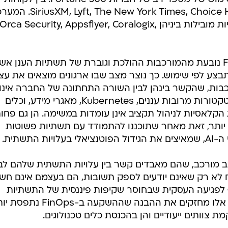
Finout מספקת כלי לשליטה וניהול על הוצאות הענן בארגונים גדולים. היא 
 שצוותים שונים מקבלים באופן ישיר מידע מדויק מהמער
על המתרחש בסביבת העבודה שלהם. Finout מרכזת את כל הוצאות הענן במקום אחד, מא
שליטה עליהם בעזרת חוקי שיוך מתקדמים, ניתוח Unit Economics ויצירת תקציבים ותחזיות.
אחריות על הוצאות הענן, ולשנות את זווית הראייה מעלו
'ר, לקוח, טרנזקציה ועוד.
הפלטפורמה של Finout נמצאת בשימוש של מספר רב של חברות Fortune 500. בין לקוחות
החברה ft, The New York Times, Choice Hotels, Tenable, Alchemy
פועלת גם בחברות טכנולוגיה ישראליות מובילות ביניהן Orca Security, Appsflyer, Coralogix,
העלייה בביקוש לפלטפורמת FinOps נובעת מהמורכבות ההולכת וגוברת של תשתיות הענן א
ע לפי שימוש. כך נוצר מצב שבו ארגונים מוצאים את עצ
כבות, שהקשר בינהן לבין השורה התחתונה של החברה אינו
ברור. כאשר מוסיפים לתשתית ארכיטקטורות מרובות עננים, Kubernetes, מאגרי מידע, וכלים
קלאסיות לניהול תקציב אינן עומדות במשימה. הן גם פחו