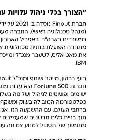
מדויקות, אך גם מסורבלות ומוגבלו
בהרבה. לכל אלה מתווספים כיום כלי ה-AI, שמאיצים את הגידול הפוטנציאלי בעלויות 
כך ארגונים רבים מוצאים עצמם במצ
ההכנסות שהן מייצרות. צוותי הפיתו
לעלויות הנלוות שהם מייצרים, בנוס
ויותר כצעד אסטרטגי הכרחי, הן בהקמת
"הצורך בכלי ניהול עלויות ע
חברת nout
IBM.