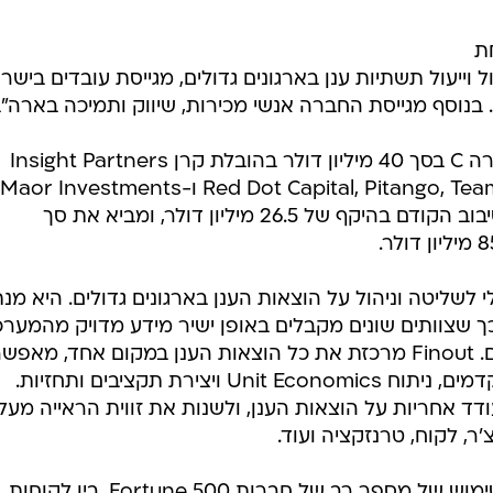
מפתחת
קדמת לניהול וייעול תשתיות ענן בארגונים גדולים, מגייסת עובדים ביש
 בנוסף מגייסת החברה אנשי מכירות, שיווק ותמיכה בארה"ב
החברה השלימה סיבוב גיוס הון מסדרה C בסך 40 מיליון דולר בהובלת קרן Insight Partners
הגיוס מגיע שמונה חודשים לאחר הסיבוב הקודם בהיקף של 26.5 מיליון דולר, ומביא את סך