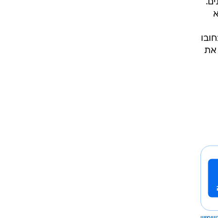
 על ידי
ונות
אל והן
,
ור
 כבר מספר שנים.
וא
חובו
יל את