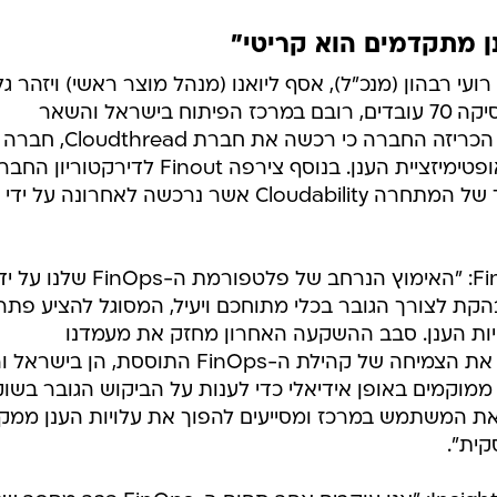
ת יותר, זאת מאחר שתוכננו להתמודד עם תשתיות פשוטות
התשתית.
ב מורכב, שהם מאבדים קשר בין עלויות התשתית שלהם לבי
ח לא רק שאינם יודעים לספק תשובות, הם בעצמם אינם חשו
ף לפגיעה העסקית שבחוסר שקיפות פיננסית של התשתיות
והעדר האחריות מצד המפתחים. כל אלו מחזקים את ההבנה שההשקעה ב-nOps
 צוותים ייעודיים והן בהכנסת כלים טכנולוגים.
נן מתקדמים הוא קריטי"
Fi נוסדה ב-2021 על ידי רועי רבהון (מנכ"ל), אסף ליואנו (מנהל מוצר ראשי) ויזהר 
(מנהל טכנולוגיה ראשי). החברה מעסיקה 70 עובדים, רובם במרכז הפיתוח בישראל והשאר
במשרדים בארה"ב. באפריל האחרון הכריזה החברה כי רכשה את חברת Cloudthread, חברה
מתחרה הפועלת בחזית טכנולוגיית אופטימיזציית הענן. בנוסף צירפה Finout לדירקטוריו
את מאט אליס, לשעבר מנכ"ל ומייסד של המתחרה Cloudability אשר נרכשה לאחרונה על ידי