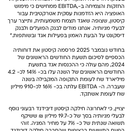
החזקות והצמיחה ב-,EBITDA ממחישים כי מימוש
האופציה היא הזדמנות עסקית אטרקטיבית עבור
קיסטון, שצופה שאגד תצמח משמעותית, ותייצר ערך
לבעלי מניותיה. אנחנו מודים לבנק הפועלים ולבנק
דיסקונט על הבעת האמון בפעילות אגד ובשותפות."
בחודש נובמבר 2025 פרסמה קיסטון את דוחותיה
הכספיים לסיכום תשעת החודשים הראשונים של
2024, מהם עולה כי ההכנסות אגד בתשעת
החודשים הראשונים של השנה עלו בכ- 14% לכ- 4.2
מיליארד שח לעומת התקופה המקבילה בשנה
שעברה. ה- EBITDA עלתה בכ- 16% לכ-910 מיליון
שח לעומת אשתקד.
יצויין, כי לאחרונה חילקה קיסטון דיבידנד רבעוני נוסף
לבעלי מניותיה בסך של כ-19.7 מיליון ₪ ששיקף
תשואה שנתית של כ- 7% על מחיר המניה. זוהי
הפעם התשיעית ברציפות שהחברה חילקה דיבידנד