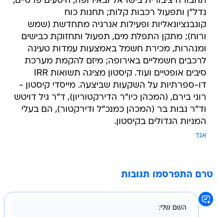
תחבורה ציבורית בישראל ובאירופה, היסעים פרטיים,
נדל"ן ותפעול רכבות קלות; תחנות כוח
קונבנציונאליות ופעילות אנרגיה מתחדשת (שמש
ורוח); מתקן התפלת מים, תפעול ותחזוקת כבישים
ומנהרות, מכירת חשמל באמצעות עמדות טעינה
לרכבים חשמליים באירופה; מיזם להקמת מערכת
סיבים אופטיים ועוד. קיסטון מציגה תשואות IRR
דו-ספרתיות על השקעות שביצעה. מייסדי קיסטון -
רוני בירם, (המכהן כיו"ר הדירקטוריון), ד"ר גיל דויטש
וד"ר נבות בר (המכהן כמנכ"ל ודירקטור), הם בעלי
המניות הגדולים בקיסטון.
אגד
טרם התפרסמו תגובות