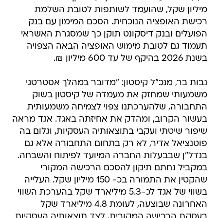
מיליון שקל, שהועמד לשותפות לטובת השלמת
רכישת האופציה הנוכחית. הסכם המימון עם בנק
הפועלים ובנק דיסקונט תוקן כך שמסגרת האשראי
תעמוד גם לטובת מימוש האופציה הבאה הצפויה
בשנת 2026 בהיקף של עד 600 מיליון ₪.
נבות בר, מנכ"ל קיסטון: "מדובר במהלך אסטרטגי
משמעותי שמחזק את מעמדה של קיסטון בשוק
התחבורה, שלהערכתנו צפוי לצמיחה משמעותית
בעשור הקרוב, ומהדק את אחיזתה באגד. אגד מראה
שיפור שיטתי ועקבי בתוצאותיה העסקיות, וגלום בה
פוטנציאל אדיר, לא רק בתחום התחבורה אלא גם
בנדל"ן שבבעלות החברה המיועד לפיתוח והשבחה.
במקביל נחתם תיקון להסכם הרכישה המקורי
שהקטין את התמורה בכ- 150 מיליון שקל. העלייה
בשווי של אגד לכ-5.3 מיליארד שקל בהערכת השווי
האחרונה שבוצעה, לעומת 4.8 מיליארד שקל
בעסקת הרכישה המקורית, לצד תוצאותיה העסקיות