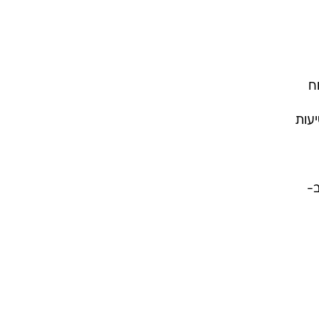
ח
Clal P על ביטוח נסיעות
 ב-