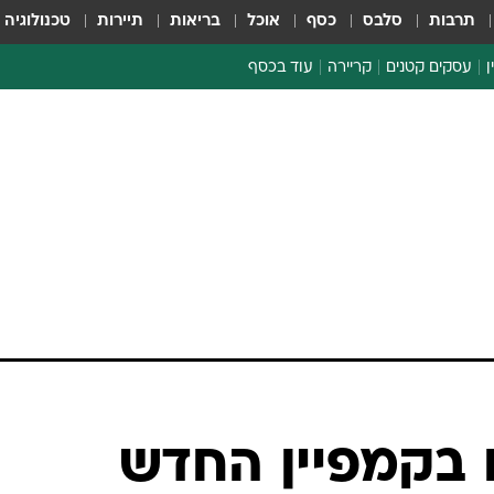
תרבות
סלבס
כסף
אוכל
בריאות
תיירות
טכנולוגיה
ן
עסקים קטנים
קריירה
עוד בכסף
חינוך פיננסי
כסף עולמי
דין וחשבון
קריפטו
הלאונג'
ספורט ביזנס
Cl: צפו בקמפיין החדש