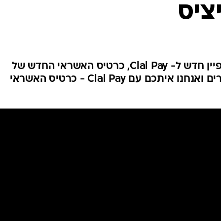
ציס
כלל ביטוח ופיננסים יוצאת בקמפיין חדש ל- Clal Pay, כרטיס האשראי החדש של
החברה, תחת המסר: "החיים קורים ואנחנו איתכם עם Clal Pay - כרטיס האשראי