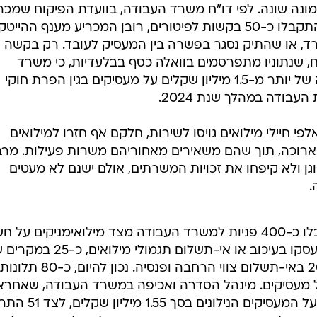
ונה שונה. לפי דו"ח משרד העבודה, בוועדת הפיקוח שמכר
במחלוקות על פיטורי מילואימניקים התקבלו כ-50 בקשות לפיטורים, רובן המכריע מענף ההי
רד, או שהתיק נסגר בפשרה בין המעסיק לעובד. רק בקשה 
, שנתוניו מתפרסמים בוואלה כסף בבלעדיות, כי משרד
העבודה הטיל עיצומים כספיים בגובה של יותר מ-1.5 מיליון שקלים על מעסיקים בגין הפרת חוקי
עבודה במהלך שנת 2024.
 חיילי מילואים גויסו לשירות, חלקם אף חזרו למילואים
רוכה, תוך שהם משאירים מאחוריהם משרות פעילות. מרב
ן ולא קיפחו את זכויות המשרתים, אולם ישנם לא מעטים
.
על פי הנתונים, בשנה החולפת התקבלו כ-400 פניות למשרד העבודה מצד מילואימניקים על
להפרות חוקי עבודה. מתוכן, כ-350 עסקו בעיכוב או אי-תשלום תגמולי מילואי
פיטורים לאחר חזרה מהשירות, וכ-20 באי-תשלום צווי הרחבה ופנסיה. נכון להיום, כ-80 תלונות
ול מעסיקים. מינהל הסדרה ואכיפה במשרד העבודה, שאחרא
אכיפת חוקי העבודה, הטיל סנקציות על המעסיקים הני