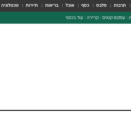
תרבות
סלבס
כסף
אוכל
בריאות
תיירות
טכנולוגיה
ן
עסקים קטנים
קריירה
עוד בכסף
חינוך פיננסי
כסף עולמי
דין וחשבון
קריפטו
ספורט ביזנס