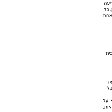
יעה
יטק. כל
אחת
ית
 חשד
ם, כ-25 במקרים של
י על
לונים בסך 1.55 מיליון שקלים, לצד 51 התראות,