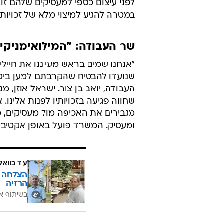
לפני עיצום כספי למעסיקים שלהם ז
במטרה להגיע למיצוי מלא של זכויות 
שר העבודה: "המילואימניקי
"אנחנו שמים בראש מעייננו את חיילי
שנועדו להבטיח שהקרבתם למען ביטחו
העבודה, יואב בן צור. ישראל אוזן, מ
שחווה פגיעה בזכויותיו לפנות אלינו. 
מגבירים את האכיפה מול מעסיקים, מר
ומעסיק. המשרד פועל באופן אקטיבי 
עוד בוואל
הרזיה
בשיתוף א