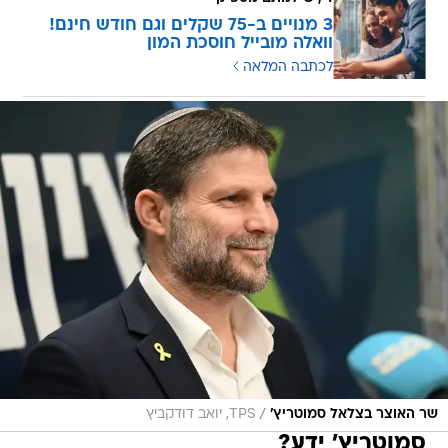
3 מנויים ב-75 שקלים וגם חודש חינם!
וואלה מובייל חוסכת המון
לכתבה המלאה
/
שר האוצר בצלאל סמוטריץ'
TPS, יואב דודקביץ
סמוטריץ' ידע?